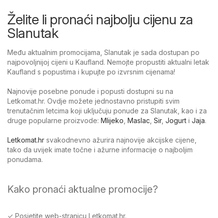
Želite li pronaći najbolju cijenu za
Slanutak
Među aktualnim promocijama, Slanutak je sada dostupan po
najpovoljnijoj cijeni u Kaufland. Nemojte propustiti aktualni letak
Kaufland s popustima i kupujte po izvrsnim cijenama!
Najnovije posebne ponude i popusti dostupni su na
Letkomat.hr. Ovdje možete jednostavno pristupiti svim
trenutačnim letcima koji uključuju ponude za Slanutak, kao i za
druge popularne proizvode:
Mlijeko
,
Maslac
,
Sir
,
Jogurt
i
Jaja
.
Letkomat.hr
svakodnevno ažurira najnovije akcijske cijene,
tako da uvijek imate točne i ažurne informacije o najboljim
ponudama.
Kako pronaći aktualne promocije?
✓ Posjetite web-stranicu Letkomat.hr.