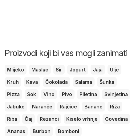
Proizvodi koji bi vas mogli zanimati
Mlijeko
Maslac
Sir
Jogurt
Jaja
Ulje
Kruh
Kava
Čokolada
Salama
Šunka
Pizza
Sok
Vino
Pivo
Piletina
Svinjetina
Jabuke
Naranče
Rajčice
Banane
Riža
Riba
Čaj
Rezanci
Kiselo vrhnje
Govedina
Ananas
Burbon
Bomboni