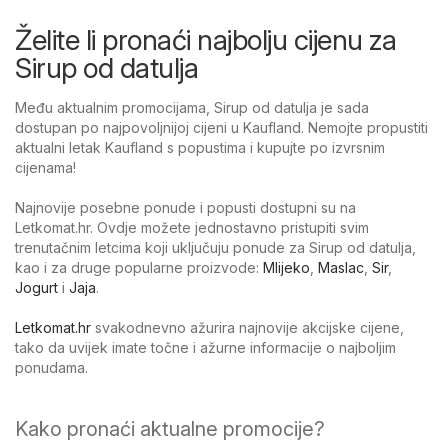
Želite li pronaći najbolju cijenu za
Sirup od datulja
Među aktualnim promocijama, Sirup od datulja je sada
dostupan po najpovoljnijoj cijeni u Kaufland. Nemojte propustiti
aktualni letak Kaufland s popustima i kupujte po izvrsnim
cijenama!
Najnovije posebne ponude i popusti dostupni su na
Letkomat.hr. Ovdje možete jednostavno pristupiti svim
trenutačnim letcima koji uključuju ponude za Sirup od datulja,
kao i za druge popularne proizvode:
Mlijeko
,
Maslac
,
Sir
,
Jogurt
i
Jaja
.
Letkomat.hr
svakodnevno ažurira najnovije akcijske cijene,
tako da uvijek imate točne i ažurne informacije o najboljim
ponudama.
Kako pronaći aktualne promocije?