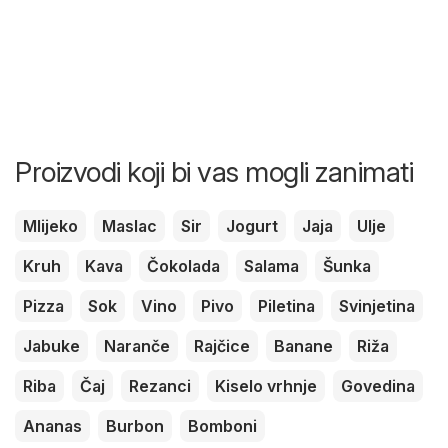
Proizvodi koji bi vas mogli zanimati
Mlijeko
Maslac
Sir
Jogurt
Jaja
Ulje
Kruh
Kava
Čokolada
Salama
Šunka
Pizza
Sok
Vino
Pivo
Piletina
Svinjetina
Jabuke
Naranče
Rajčice
Banane
Riža
Riba
Čaj
Rezanci
Kiselo vrhnje
Govedina
Ananas
Burbon
Bomboni