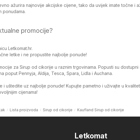
no ažurira najnovije akcijske cijene, tako da uvijek imate točne i 
jim ponudama.
ktualne promocije?
icu Letkomat.hr.
čne letke i ne propustite najbolje ponude!
omocije za Sirup od cikorije u raznim trgovinama. Popusti su dostupni 
 poput Pennyja, Aldija, Tesca, Spara, Lidla i Auchana.
 i uštedite uz najbolje ponude! Kupujte pametno i uživajte u kvalite
oljnijim cijenama!
tak
Lista proizvoda
Sirup od cikorije
Kaufland Sirup od cikorije
Letkomat