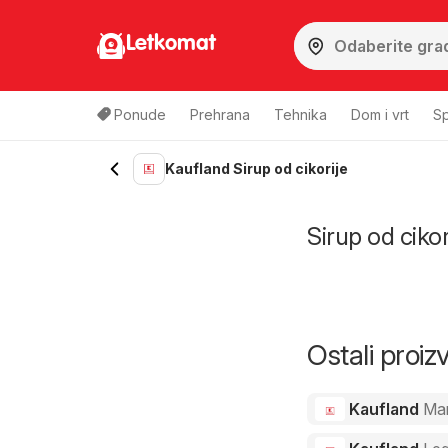
Letkomat
Ponude
Prehrana
Tehnika
Dom i vrt
Sp
Kaufland Sirup od cikorije
Sirup od cikor
Ostali proi
Kaufland
Ma