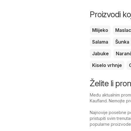
Proizvodi ko
Mlijeko
Masla
Salama
Šunka
Jabuke
Naran
Kiselo vrhnje
Želite li pro
Među aktualnim promoc
Kaufland. Nemojte pro
Najnovije posebne po
pristupiti svim trenut
popularne proizvode