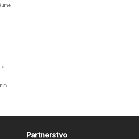
ažurne
i u
tnim
Partnerstvo