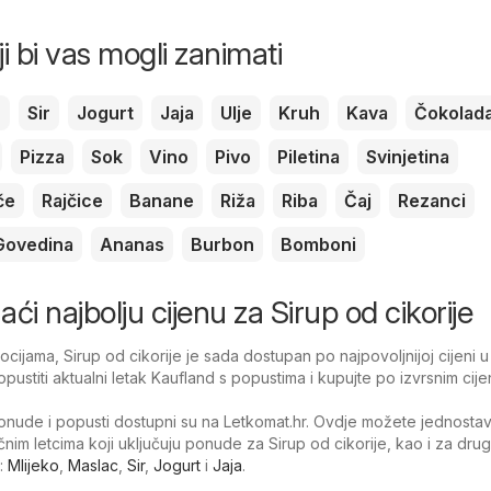
ji bi vas mogli zanimati
c
Sir
Jogurt
Jaja
Ulje
Kruh
Kava
Čokolad
Pizza
Sok
Vino
Pivo
Piletina
Svinjetina
če
Rajčice
Banane
Riža
Riba
Čaj
Rezanci
Govedina
Ananas
Burbon
Bomboni
naći najbolju cijenu za Sirup od cikorije
ijama, Sirup od cikorije je sada dostupan po najpovoljnijoj cijeni u
pustiti aktualni letak Kaufland s popustima i kupujte po izvrsnim cij
nude i popusti dostupni su na Letkomat.hr. Ovdje možete jednosta
ačnim letcima koji uključuju ponude za Sirup od cikorije, kao i za dru
:
Mlijeko
,
Maslac
,
Sir
,
Jogurt
i
Jaja
.