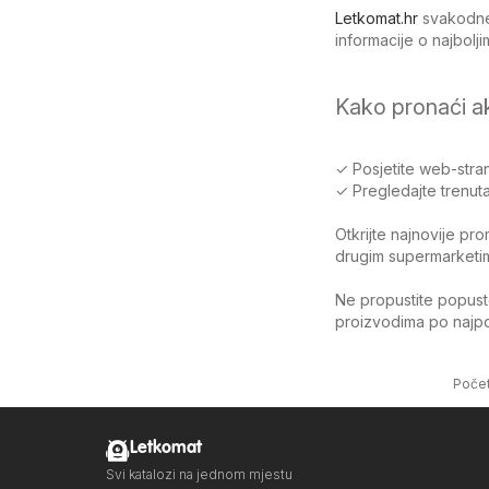
Letkomat.hr
svakodnev
informacije o najbol
Kako pronaći a
✓ Posjetite web-stran
✓ Pregledajte trenuta
Otkrijte najnovije pr
drugim supermarketima
Ne propustite popuste
proizvodima po najpov
Poče
Letkomat
Svi katalozi na jednom mjestu