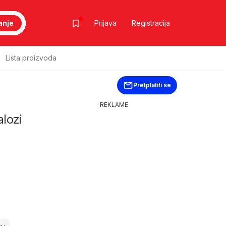
anje
Prijava
Registracija
Lista proizvoda
Pretplatiti se
REKLAME
alozi