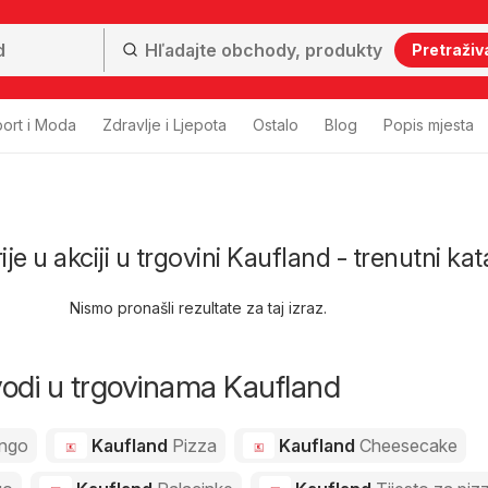
Pretraživ
ort i Moda
Zdravlje i Ljepota
Ostalo
Blog
Popis mjesta
ije u akciji u trgovini Kaufland - trenutni kat
Nismo pronašli rezultate za taj izraz.
zvodi u trgovinama Kaufland
ngo
Kaufland
Pizza
Kaufland
Cheesecake