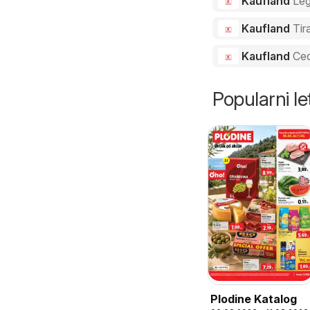
Kaufland
Le
Kaufland
Tir
Kaufland
Ced
Popularni let
Plodine Katalog