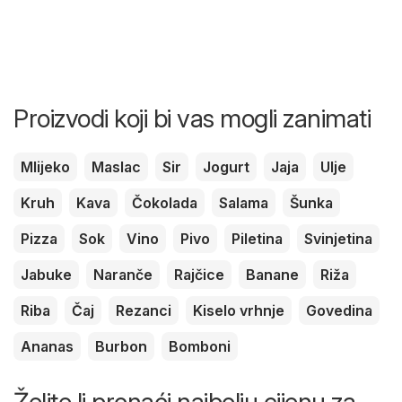
Proizvodi koji bi vas mogli zanimati
Mlijeko
Maslac
Sir
Jogurt
Jaja
Ulje
Kruh
Kava
Čokolada
Salama
Šunka
Pizza
Sok
Vino
Pivo
Piletina
Svinjetina
Jabuke
Naranče
Rajčice
Banane
Riža
Riba
Čaj
Rezanci
Kiselo vrhnje
Govedina
Ananas
Burbon
Bomboni
Želite li pronaći najbolju cijenu za