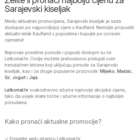
Sarajevski kiseljak
Među aktualnim promocijama, Sarajevski kiseljak je sada
dostupan po najpovoljnijoj cijeni u Kaufland. Nemojte propustiti
aktualni letak Kaufland s popustima i kupujte po izvrsnim
cijenama!
Najnovije posebne ponude i popusti dostupni su na
Letkomat.hr. Ovdje možete jednostavno pristupiti svim
trenutačnim letcima koji uključuju ponude za Sarajevski
kiseljak, kao i za druge popularne proizvode:
Mlijeko
,
Maslac
,
Sir
,
Jogurt
i
Jaja
.
Letkomat.hr
svakodnevno ažurira najnovije akcijske cijene,
tako da uvijek imate točne i ažurne informacije o najboljim
ponudama.
Kako pronaći aktualne promocije?
✓ Posjetite web-stranicu Letkomat.hr.