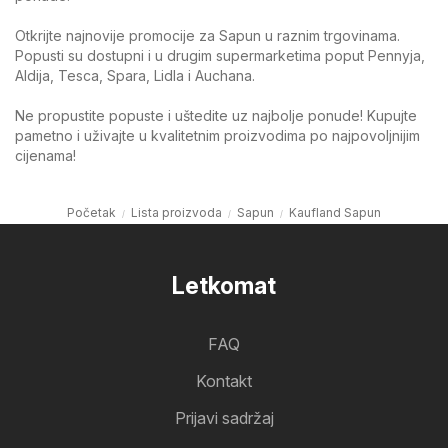
Otkrijte najnovije promocije za Sapun u raznim trgovinama.
Popusti su dostupni i u drugim supermarketima poput Pennyja,
Aldija, Tesca, Spara, Lidla i Auchana.
Ne propustite popuste i uštedite uz najbolje ponude! Kupujte
pametno i uživajte u kvalitetnim proizvodima po najpovoljnijim
cijenama!
Početak
Lista proizvoda
Sapun
Kaufland Sapun
Letkomat
FAQ
Kontakt
Prijavi sadržaj