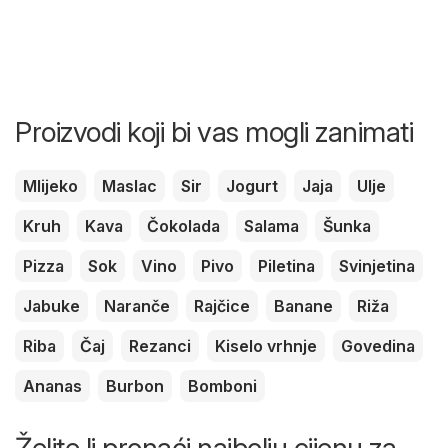
Proizvodi koji bi vas mogli zanimati
Mlijeko
Maslac
Sir
Jogurt
Jaja
Ulje
Kruh
Kava
Čokolada
Salama
Šunka
Pizza
Sok
Vino
Pivo
Piletina
Svinjetina
Jabuke
Naranče
Rajčice
Banane
Riža
Riba
Čaj
Rezanci
Kiselo vrhnje
Govedina
Ananas
Burbon
Bomboni
Želite li pronaći najbolju cijenu za