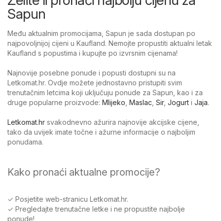
Sapun
Među aktualnim promocijama, Sapun je sada dostupan po
najpovoljnijoj cijeni u Kaufland. Nemojte propustiti aktualni letak
Kaufland s popustima i kupujte po izvrsnim cijenama!
Najnovije posebne ponude i popusti dostupni su na
Letkomat.hr. Ovdje možete jednostavno pristupiti svim
trenutačnim letcima koji uključuju ponude za Sapun, kao i za
druge popularne proizvode:
Mlijeko
,
Maslac
,
Sir
,
Jogurt
i
Jaja
.
Letkomat.hr
svakodnevno ažurira najnovije akcijske cijene,
tako da uvijek imate točne i ažurne informacije o najboljim
ponudama.
Kako pronaći aktualne promocije?
✓ Posjetite web-stranicu Letkomat.hr.
✓ Pregledajte trenutačne letke i ne propustite najbolje
ponude!