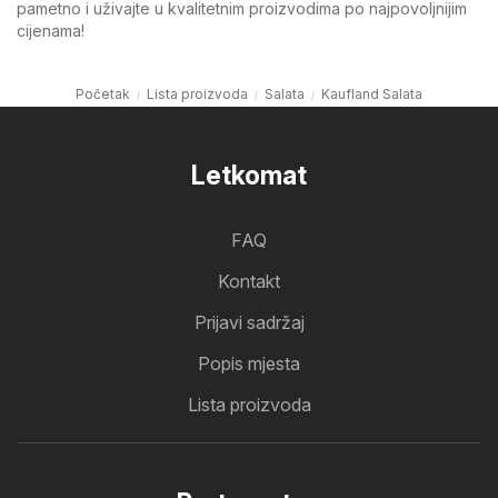
pametno i uživajte u kvalitetnim proizvodima po najpovoljnijim
cijenama!
Početak
Lista proizvoda
Salata
Kaufland Salata
Letkomat
FAQ
Kontakt
Prijavi sadržaj
Popis mjesta
Lista proizvoda