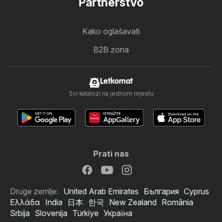
Partnerstvo
Kako oglašavati
B2B zona
Letkomat
Svi katalozi na jednom mjestu
Prati nas
Druge zemlje:
United Arab Emirates
България
Cyprus
Ελλάδα
India
日本
한국
New Zealand
România
Srbija
Slovenija
Türkiye
Україна