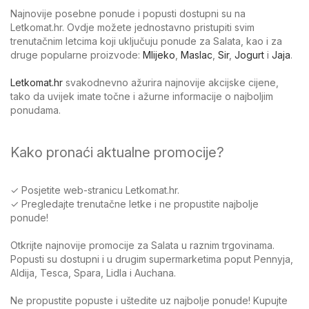
Najnovije posebne ponude i popusti dostupni su na
Letkomat.hr. Ovdje možete jednostavno pristupiti svim
trenutačnim letcima koji uključuju ponude za Salata, kao i za
druge popularne proizvode:
Mlijeko
,
Maslac
,
Sir
,
Jogurt
i
Jaja
.
Letkomat.hr
svakodnevno ažurira najnovije akcijske cijene,
tako da uvijek imate točne i ažurne informacije o najboljim
ponudama.
Kako pronaći aktualne promocije?
✓ Posjetite web-stranicu Letkomat.hr.
✓ Pregledajte trenutačne letke i ne propustite najbolje
ponude!
Otkrijte najnovije promocije za Salata u raznim trgovinama.
Popusti su dostupni i u drugim supermarketima poput Pennyja,
Aldija, Tesca, Spara, Lidla i Auchana.
Ne propustite popuste i uštedite uz najbolje ponude! Kupujte