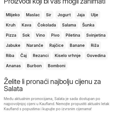
Proizvodi koji bi vas mogli zanimati
Mlijeko
Maslac
Sir
Jogurt
Jaja
Ulje
Kruh
Kava
Čokolada
Salama
Šunka
Pizza
Sok
Vino
Pivo
Piletina
Svinjetina
Jabuke
Naranče
Rajčice
Banane
Riža
Riba
Čaj
Rezanci
Kiselo vrhnje
Govedina
Ananas
Burbon
Bomboni
Želite li pronaći najbolju cijenu za
Salata
Među aktualnim promocijama, Salata je sada dostupan po
najpovoljnijoj cijeni u Kaufland. Nemojte propustiti aktualni letak
Kaufland s popustima i kupujte po izvrsnim cijenama!