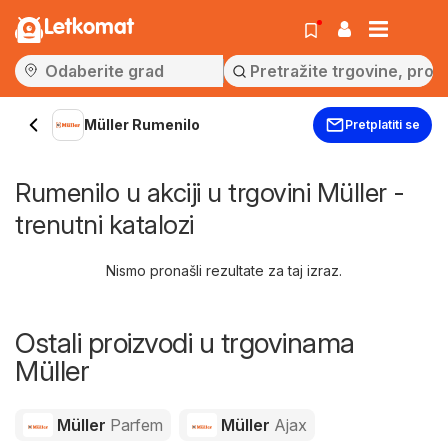
Letkomat
Müller Rumenilo
Pretplatiti se
Rumenilo u akciji u trgovini Müller -
trenutni katalozi
Nismo pronašli rezultate za taj izraz.
Ostali proizvodi u trgovinama
Müller
Müller
Parfem
Müller
Ajax