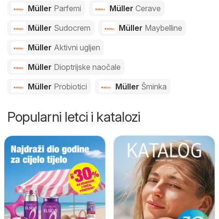
Müller
Parfemi
Müller
Cerave
Müller
Sudocrem
Müller
Maybelline
Müller
Aktivni ugljen
Müller
Dioptrijske naočale
Müller
Probiotici
Müller
Šminka
Popularni letci i katalozi