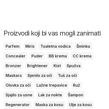
Proizvodi koji bi vas mogli zanimati
Parfem
Miris
Toaletna vodica
Šminka
Concealer
Puder
BB krema
CC krema
Bronzer
Brightener
Kist
Spužva
Maskara
Sjenilo za oči
Tuš za oči
Olovka za oči
Lažne trepavice
Ruž
Sjajilo za usne
Lak za nokte
Šampon
Regenerator
Maska za kosu
Ulje za kosu