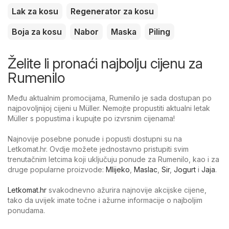
Lak za kosu
Regenerator za kosu
Boja za kosu
Nabor
Maska
Piling
Želite li pronaći najbolju cijenu za
Rumenilo
Među aktualnim promocijama, Rumenilo je sada dostupan po
najpovoljnijoj cijeni u Müller. Nemojte propustiti aktualni letak
Müller s popustima i kupujte po izvrsnim cijenama!
Najnovije posebne ponude i popusti dostupni su na
Letkomat.hr. Ovdje možete jednostavno pristupiti svim
trenutačnim letcima koji uključuju ponude za Rumenilo, kao i za
druge popularne proizvode:
Mlijeko
,
Maslac
,
Sir
,
Jogurt
i
Jaja
.
Letkomat.hr
svakodnevno ažurira najnovije akcijske cijene,
tako da uvijek imate točne i ažurne informacije o najboljim
ponudama.