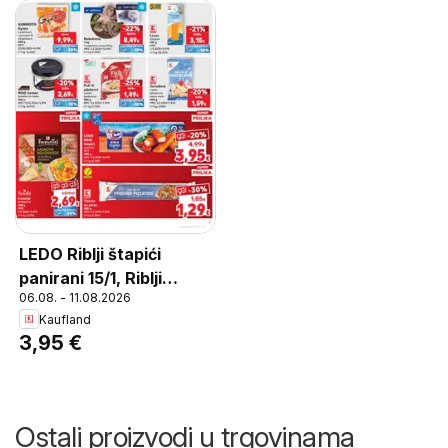
LEDO Riblji štapići
panirani 15/1, Riblji
06.08. - 11.08.2026
štapići panirani 15/1 450
Kaufland
g
3,95 €
Ostali proizvodi u trgovinama