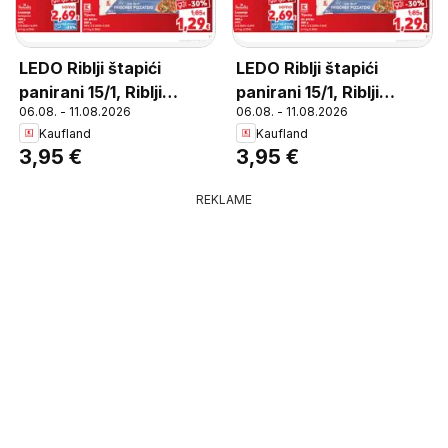
LEDO Riblji štapići
LEDO Riblji štapići
panirani 15/1, Riblji
panirani 15/1, Riblji
06.08. - 11.08.2026
06.08. - 11.08.2026
štapići panirani 15/1 450
štapići panirani 15/1 450
Kaufland
Kaufland
g
g
3,95 €
3,95 €
REKLAME