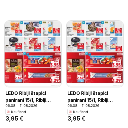
LEDO Riblji štapići
LEDO Riblji štapići
panirani 15/1, Riblji
panirani 15/1, Riblji
06.08. - 11.08.2026
06.08. - 11.08.2026
štapići panirani 15/1 450
štapići panirani 15/1 450
Kaufland
Kaufland
g
g
3,95 €
3,95 €