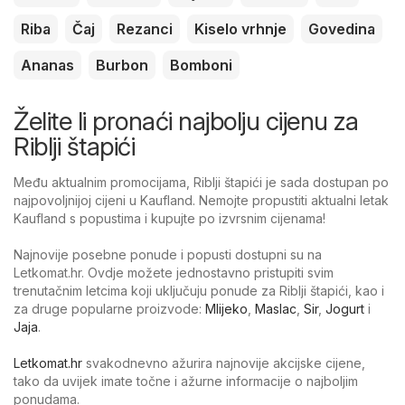
Riba
Čaj
Rezanci
Kiselo vrhnje
Govedina
Ananas
Burbon
Bomboni
Želite li pronaći najbolju cijenu za
Riblji štapići
Među aktualnim promocijama, Riblji štapići je sada dostupan po
najpovoljnijoj cijeni u Kaufland. Nemojte propustiti aktualni letak
Kaufland s popustima i kupujte po izvrsnim cijenama!
Najnovije posebne ponude i popusti dostupni su na
Letkomat.hr. Ovdje možete jednostavno pristupiti svim
trenutačnim letcima koji uključuju ponude za Riblji štapići, kao i
za druge popularne proizvode:
Mlijeko
,
Maslac
,
Sir
,
Jogurt
i
Jaja
.
Letkomat.hr
svakodnevno ažurira najnovije akcijske cijene,
tako da uvijek imate točne i ažurne informacije o najboljim
ponudama.