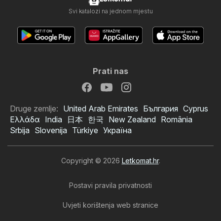
Svi katalozi na jednom mjestu
Prati nas
Druge zemlje:
United Arab Emirates
България
Cyprus
Ελλάδα
India
日本
한국
New Zealand
România
Srbija
Slovenija
Türkiye
Україна
Copyright © 2026
Letkomat.hr
.
Postavi pravila privatnosti
Uvjeti korištenja web stranice