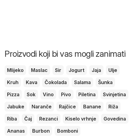
Proizvodi koji bi vas mogli zanimati
Mlijeko
Maslac
Sir
Jogurt
Jaja
Ulje
Kruh
Kava
Čokolada
Salama
Šunka
Pizza
Sok
Vino
Pivo
Piletina
Svinjetina
Jabuke
Naranče
Rajčice
Banane
Riža
Riba
Čaj
Rezanci
Kiselo vrhnje
Govedina
Ananas
Burbon
Bomboni