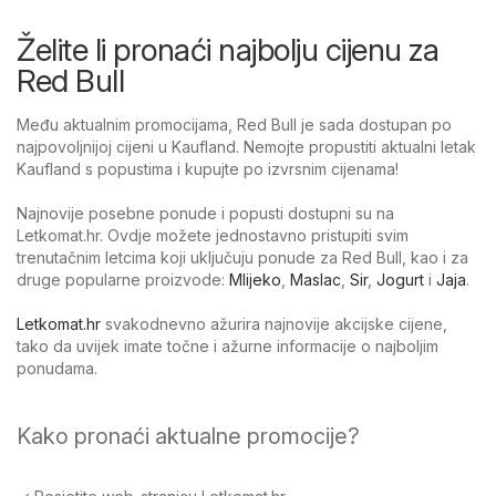
Želite li pronaći najbolju cijenu za
Red Bull
Među aktualnim promocijama, Red Bull je sada dostupan po
najpovoljnijoj cijeni u Kaufland. Nemojte propustiti aktualni letak
Kaufland s popustima i kupujte po izvrsnim cijenama!
Najnovije posebne ponude i popusti dostupni su na
Letkomat.hr. Ovdje možete jednostavno pristupiti svim
trenutačnim letcima koji uključuju ponude za Red Bull, kao i za
druge popularne proizvode:
Mlijeko
,
Maslac
,
Sir
,
Jogurt
i
Jaja
.
Letkomat.hr
svakodnevno ažurira najnovije akcijske cijene,
tako da uvijek imate točne i ažurne informacije o najboljim
ponudama.
Kako pronaći aktualne promocije?