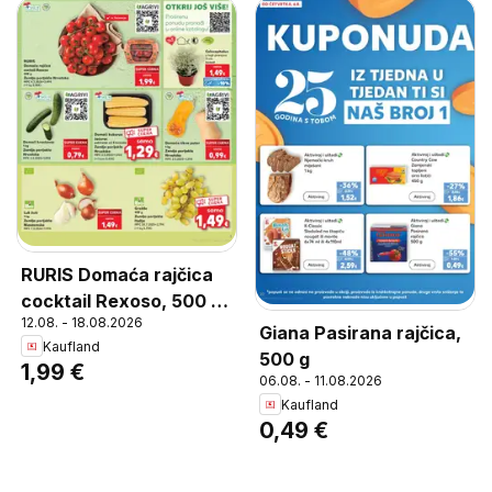
RURIS Domaća rajčica
cocktail Rexoso, 500 g,
12.08. - 18.08.2026
Zemlja porijekla
Giana Pasirana rajčica,
Kaufland
Hrvatska, MPC
500 g
1,99 €
4.3.2026=2,49€, (=1 kg
06.08. - 11.08.2026
3,98€)
Kaufland
0,49 €