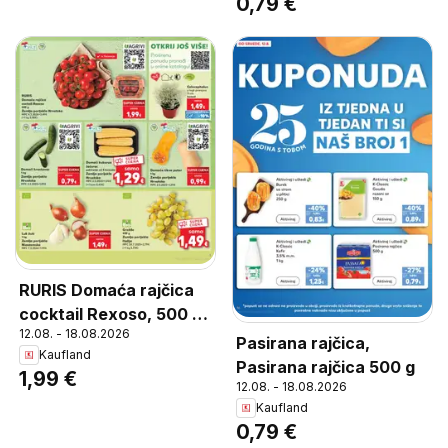
0,79 €
RURIS Domaća rajčica
cocktail Rexoso, 500 g,
12.08. - 18.08.2026
Zemlja porijekla
Pasirana rajčica,
Kaufland
Hrvatska, MPC
Pasirana rajčica 500 g
1,99 €
4.3.2026=2,49€, (=1 kg
12.08. - 18.08.2026
3,98€)
Kaufland
0,79 €