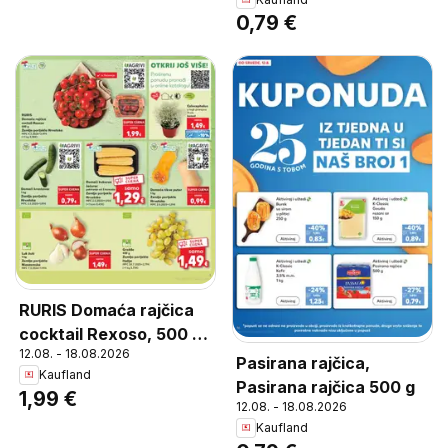
0,79 €
RURIS Domaća rajčica
cocktail Rexoso, 500 g,
12.08. - 18.08.2026
Zemlja porijekla
Pasirana rajčica,
Kaufland
Hrvatska, MPC
Pasirana rajčica 500 g
1,99 €
4.3.2026=2,49€, (=1 kg
12.08. - 18.08.2026
3,98€)
Kaufland