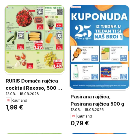
RURIS Domaća rajčica
cocktail Rexoso, 500 g,
12.08. - 18.08.2026
Zemlja porijekla
Pasirana rajčica,
Kaufland
Hrvatska, MPC
Pasirana rajčica 500 g
1,99 €
4.3.2026=2,49€, (=1 kg
12.08. - 18.08.2026
3,98€)
Kaufland
0,79 €