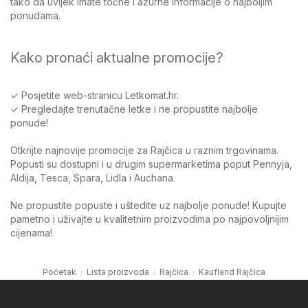
tako da uvijek imate točne i ažurne informacije o najboljim
ponudama.
Kako pronaći aktualne promocije?
✓ Posjetite web-stranicu Letkomat.hr.
✓ Pregledajte trenutačne letke i ne propustite najbolje
ponude!
Otkrijte najnovije promocije za Rajčica u raznim trgovinama.
Popusti su dostupni i u drugim supermarketima poput Pennyja,
Aldija, Tesca, Spara, Lidla i Auchana.
Ne propustite popuste i uštedite uz najbolje ponude! Kupujte
pametno i uživajte u kvalitetnim proizvodima po najpovoljnijim
cijenama!
Početak
Lista proizvoda
Rajčica
Kaufland Rajčica