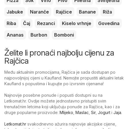
Pizza
Sok
Vino
Pivo
Piletina
Svinjetina
Jabuke
Naranče
Rajčice
Banane
Riža
Riba
Čaj
Rezanci
Kiselo vrhnje
Govedina
Ananas
Burbon
Bomboni
Želite li pronaći najbolju cijenu za
Rajčica
Među aktualnim promocijama, Rajčica je sada dostupan po
najpovoljnijoj cijeni u Kaufland. Nemojte propustiti aktualni letak
Kaufland s popustima i kupujte po izvrsnim cijenama!
Najnovije posebne ponude i popusti dostupni su na
Letkomat.hr. Ovdje možete jednostavno pristupiti svim
trenutačnim letcima koji uključuju ponude za Rajčica, kao i za
druge popularne proizvode:
Mlijeko
,
Maslac
,
Sir
,
Jogurt
i
Jaja
.
Letkomat.hr
svakodnevno ažurira najnovije akcijske cijene,