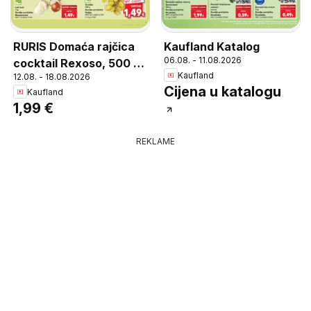
RURIS Domaća rajčica
Kaufland Katalog
06.08. - 11.08.2026
cocktail Rexoso, 500 g,
Kaufland
12.08. - 18.08.2026
Zemlja porijekla
Cijena u katalogu
Kaufland
Hrvatska, MPC
1,99 €
4.3.2026=2,49€, (=1 kg
3,98€)
REKLAME