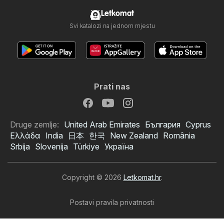
Letkomat
Svi katalozi na jednom mjestu
Prati nas
Druge zemlje:
United Arab Emirates
България
Cyprus
Ελλάδα
India
日本
한국
New Zealand
România
Srbija
Slovenija
Türkiye
Україна
Copyright © 2026
Letkomat.hr
.
Postavi pravila privatnosti
Uvjeti korištenja web stranice