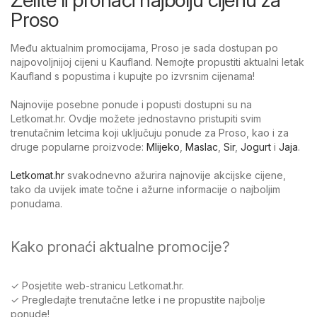
Proso
Među aktualnim promocijama, Proso je sada dostupan po
najpovoljnijoj cijeni u Kaufland. Nemojte propustiti aktualni letak
Kaufland s popustima i kupujte po izvrsnim cijenama!
Najnovije posebne ponude i popusti dostupni su na
Letkomat.hr. Ovdje možete jednostavno pristupiti svim
trenutačnim letcima koji uključuju ponude za Proso, kao i za
druge popularne proizvode:
Mlijeko
,
Maslac
,
Sir
,
Jogurt
i
Jaja
.
Letkomat.hr
svakodnevno ažurira najnovije akcijske cijene,
tako da uvijek imate točne i ažurne informacije o najboljim
ponudama.
Kako pronaći aktualne promocije?
✓ Posjetite web-stranicu Letkomat.hr.
✓ Pregledajte trenutačne letke i ne propustite najbolje
ponude!