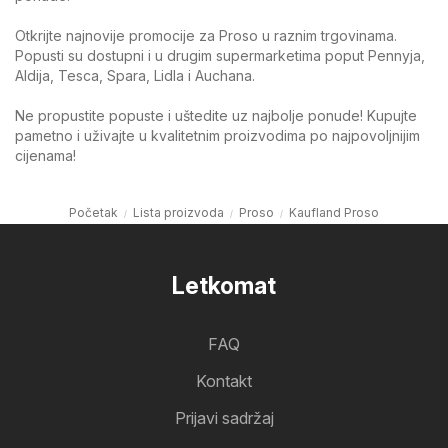
Otkrijte najnovije promocije za Proso u raznim trgovinama.
Popusti su dostupni i u drugim supermarketima poput Pennyja,
Aldija, Tesca, Spara, Lidla i Auchana.
Ne propustite popuste i uštedite uz najbolje ponude! Kupujte
pametno i uživajte u kvalitetnim proizvodima po najpovoljnijim
cijenama!
Početak
Lista proizvoda
Proso
Kaufland Proso
Letkomat
FAQ
Kontakt
Prijavi sadržaj