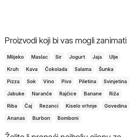
Proizvodi koji bi vas mogli zanimati
Mlijeko
Maslac
Sir
Jogurt
Jaja
Ulje
Kruh
Kava
Čokolada
Salama
Šunka
Pizza
Sok
Vino
Pivo
Piletina
Svinjetina
Jabuke
Naranče
Rajčice
Banane
Riža
Riba
Čaj
Rezanci
Kiselo vrhnje
Govedina
Ananas
Burbon
Bomboni
Želite li pronaći najbolju cijenu za