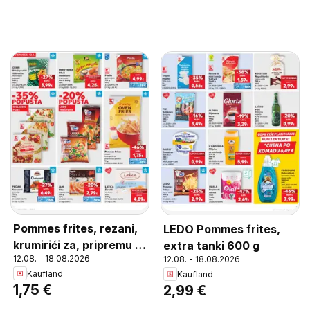
Pommes frites, rezani,
LEDO Pommes frites,
krumirići za, pripremu u
extra tanki 600 g
12.08. - 18.08.2026
12.08. - 18.08.2026
pećnici, 1 kg
Kaufland
Kaufland
1,75 €
2,99 €