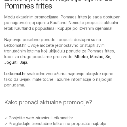
Pommes frites
Među aktualnim promocijama, Pommes frites je sada dostupan
po najpovoljnijoj cijeni u Kaufland. Nemojte propustiti aktualni
letak Kaufland s popustima i kupujte po izvrsnim cijenama!
Najnovije posebne ponude i popusti dostupni su na
Letkomat.hr. Ovdje možete jednostavno pristupiti svim
trenutačnim letcima koji uključuju ponude za Pommes frites,
kao i za druge popularne proizvode:
Mlijeko
,
Maslac
,
Sir
,
Jogurt
i
Jaja
.
Letkomat.hr
svakodnevno ažurira najnovije akcijske cijene,
tako da uvijek imate točne i ažurne informacije o najboljim
ponudama.
Kako pronaći aktualne promocije?
✓ Posjetite web-stranicu Letkomat.hr.
✓ Pregledajte trenutačne letke i ne propustite najbolje