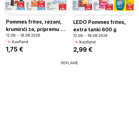
Pommes frites, rezani,
LEDO Pommes frites,
krumirići za, pripremu u
extra tanki 600 g
12.08. - 18.08.2026
12.08. - 18.08.2026
pećnici, 1 kg
Kaufland
Kaufland
1,75 €
2,99 €
REKLAME