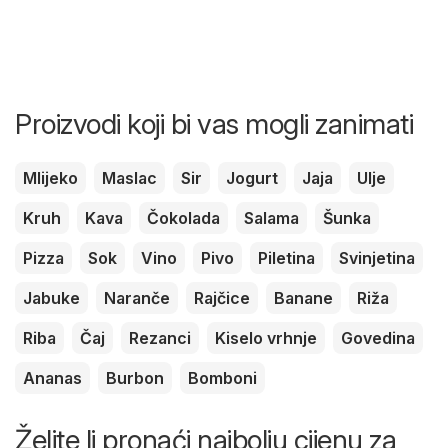
Proizvodi koji bi vas mogli zanimati
Mlijeko
Maslac
Sir
Jogurt
Jaja
Ulje
Kruh
Kava
Čokolada
Salama
Šunka
Pizza
Sok
Vino
Pivo
Piletina
Svinjetina
Jabuke
Naranče
Rajčice
Banane
Riža
Riba
Čaj
Rezanci
Kiselo vrhnje
Govedina
Ananas
Burbon
Bomboni
Želite li pronaći najbolju cijenu za