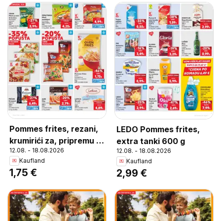
Pommes frites, rezani,
LEDO Pommes frites,
krumirići za, pripremu u
extra tanki 600 g
12.08. - 18.08.2026
12.08. - 18.08.2026
pećnici, 1 kg
Kaufland
Kaufland
1,75 €
2,99 €