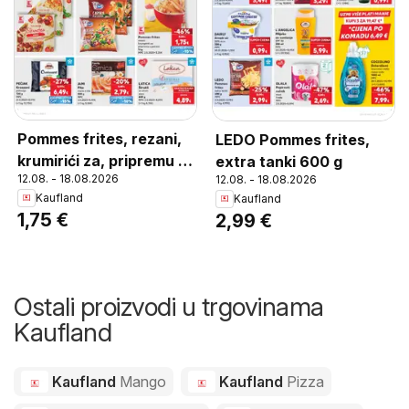
Pommes frites, rezani,
LEDO Pommes frites,
krumirići za, pripremu u
extra tanki 600 g
12.08. - 18.08.2026
12.08. - 18.08.2026
pećnici, 1 kg
Kaufland
Kaufland
1,75 €
2,99 €
Ostali proizvodi u trgovinama
Kaufland
Kaufland
Mango
Kaufland
Pizza