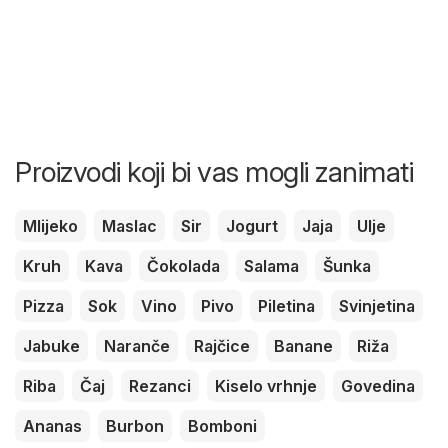
Proizvodi koji bi vas mogli zanimati
Mlijeko
Maslac
Sir
Jogurt
Jaja
Ulje
Kruh
Kava
Čokolada
Salama
Šunka
Pizza
Sok
Vino
Pivo
Piletina
Svinjetina
Jabuke
Naranče
Rajčice
Banane
Riža
Riba
Čaj
Rezanci
Kiselo vrhnje
Govedina
Ananas
Burbon
Bomboni