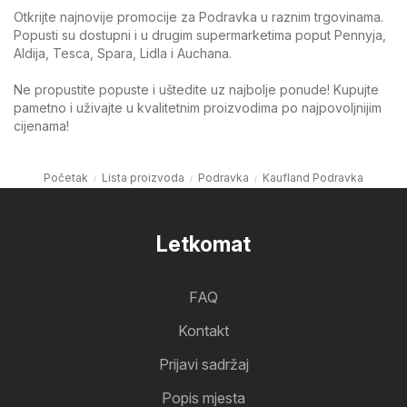
Otkrijte najnovije promocije za Podravka u raznim trgovinama.
Popusti su dostupni i u drugim supermarketima poput Pennyja,
Aldija, Tesca, Spara, Lidla i Auchana.
Ne propustite popuste i uštedite uz najbolje ponude! Kupujte
pametno i uživajte u kvalitetnim proizvodima po najpovoljnijim
cijenama!
Početak
Lista proizvoda
Podravka
Kaufland Podravka
Letkomat
FAQ
Kontakt
Prijavi sadržaj
Popis mjesta