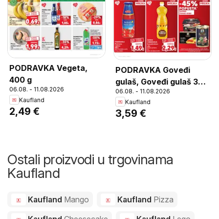
PODRAVKA Vegeta,
PODRAVKA Goveđi
400 g
gulaš, Goveđi gulaš 300
06.08. - 11.08.2026
06.08. - 11.08.2026
g
Kaufland
Kaufland
2,49 €
3,59 €
Ostali proizvodi u trgovinama
Kaufland
Kaufland
Mango
Kaufland
Pizza