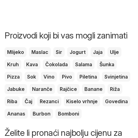
Proizvodi koji bi vas mogli zanimati
Mlijeko
Maslac
Sir
Jogurt
Jaja
Ulje
Kruh
Kava
Čokolada
Salama
Šunka
Pizza
Sok
Vino
Pivo
Piletina
Svinjetina
Jabuke
Naranče
Rajčice
Banane
Riža
Riba
Čaj
Rezanci
Kiselo vrhnje
Govedina
Ananas
Burbon
Bomboni
Želite li pronaći najbolju cijenu za