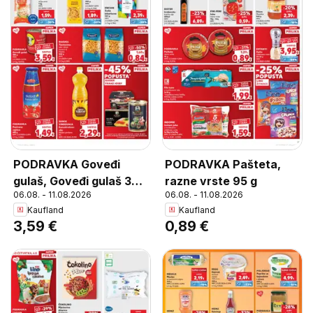
PODRAVKA Goveđi
PODRAVKA Pašteta,
gulaš, Goveđi gulaš 300
razne vrste 95 g
06.08. - 11.08.2026
06.08. - 11.08.2026
g
Kaufland
Kaufland
3,59 €
0,89 €