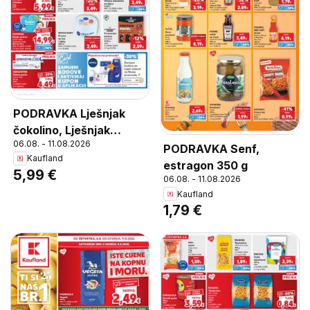
PODRAVKA Lješnjak
čokolino, Lješnjak
06.08. - 11.08.2026
čokolino
PODRAVKA Senf,
Kaufland
estragon 350 g
5,99 €
06.08. - 11.08.2026
Kaufland
1,79 €