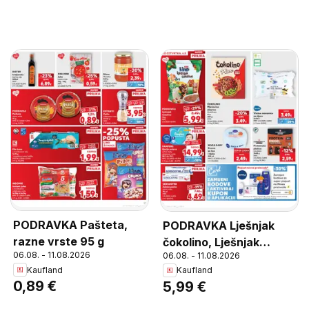
PODRAVKA Pašteta,
PODRAVKA Lješnjak
razne vrste 95 g
čokolino, Lješnjak
06.08. - 11.08.2026
06.08. - 11.08.2026
čokolino
Kaufland
Kaufland
0,89 €
5,99 €