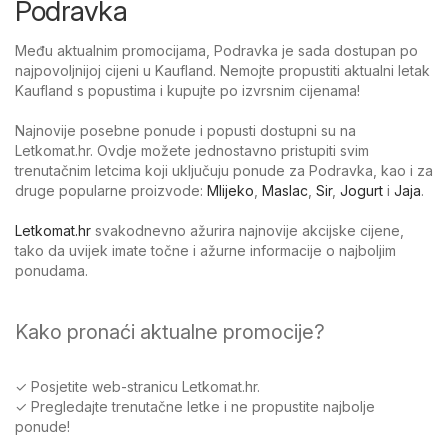
Podravka
Među aktualnim promocijama, Podravka je sada dostupan po
najpovoljnijoj cijeni u Kaufland. Nemojte propustiti aktualni letak
Kaufland s popustima i kupujte po izvrsnim cijenama!
Najnovije posebne ponude i popusti dostupni su na
Letkomat.hr. Ovdje možete jednostavno pristupiti svim
trenutačnim letcima koji uključuju ponude za Podravka, kao i za
druge popularne proizvode:
Mlijeko
,
Maslac
,
Sir
,
Jogurt
i
Jaja
.
Letkomat.hr
svakodnevno ažurira najnovije akcijske cijene,
tako da uvijek imate točne i ažurne informacije o najboljim
ponudama.
Kako pronaći aktualne promocije?
✓ Posjetite web-stranicu Letkomat.hr.
✓ Pregledajte trenutačne letke i ne propustite najbolje
ponude!