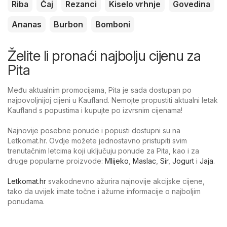
Riba
Čaj
Rezanci
Kiselo vrhnje
Govedina
Ananas
Burbon
Bomboni
Želite li pronaći najbolju cijenu za
Pita
Među aktualnim promocijama, Pita je sada dostupan po
najpovoljnijoj cijeni u Kaufland. Nemojte propustiti aktualni letak
Kaufland s popustima i kupujte po izvrsnim cijenama!
Najnovije posebne ponude i popusti dostupni su na
Letkomat.hr. Ovdje možete jednostavno pristupiti svim
trenutačnim letcima koji uključuju ponude za Pita, kao i za
druge popularne proizvode:
Mlijeko
,
Maslac
,
Sir
,
Jogurt
i
Jaja
.
Letkomat.hr
svakodnevno ažurira najnovije akcijske cijene,
tako da uvijek imate točne i ažurne informacije o najboljim
ponudama.