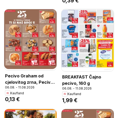
0,39 €
Pecivo Graham od
BREAKFAST Čajno
cjelovitog zrna, Pecivo
pecivo, 160 g
06.08. - 11.08.2026
Graham od cjelovitog
06.08. - 11.08.2026
Kaufland
Kaufland
zrna 75 g
0,13 €
1,99 €