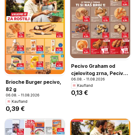
Pecivo Graham od
cjelovitog zrna, Pecivo
06.08. - 11.08.2026
Graham od cjelovitog
Brioche Burger pecivo,
Kaufland
zrna 75 g
82 g
0,13 €
06.08. - 11.08.2026
Kaufland
0,39 €