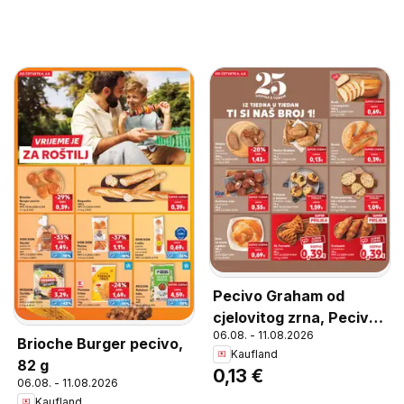
Pecivo Graham od
cjelovitog zrna, Pecivo
06.08. - 11.08.2026
Graham od cjelovitog
Brioche Burger pecivo,
Kaufland
zrna 75 g
82 g
0,13 €
06.08. - 11.08.2026
Kaufland