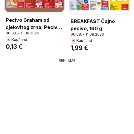
Pecivo Graham od
BREAKFAST Čajno
cjelovitog zrna, Pecivo
pecivo, 160 g
06.08. - 11.08.2026
Graham od cjelovitog
06.08. - 11.08.2026
Kaufland
Kaufland
zrna 75 g
0,13 €
1,99 €
REKLAME