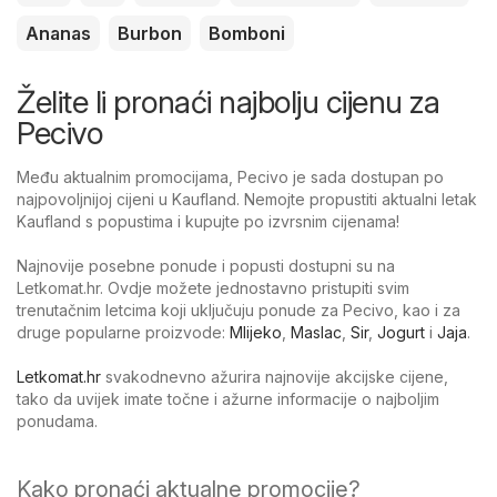
Ananas
Burbon
Bomboni
Želite li pronaći najbolju cijenu za
Pecivo
Među aktualnim promocijama, Pecivo je sada dostupan po
najpovoljnijoj cijeni u Kaufland. Nemojte propustiti aktualni letak
Kaufland s popustima i kupujte po izvrsnim cijenama!
Najnovije posebne ponude i popusti dostupni su na
Letkomat.hr. Ovdje možete jednostavno pristupiti svim
trenutačnim letcima koji uključuju ponude za Pecivo, kao i za
druge popularne proizvode:
Mlijeko
,
Maslac
,
Sir
,
Jogurt
i
Jaja
.
Letkomat.hr
svakodnevno ažurira najnovije akcijske cijene,
tako da uvijek imate točne i ažurne informacije o najboljim
ponudama.
Kako pronaći aktualne promocije?