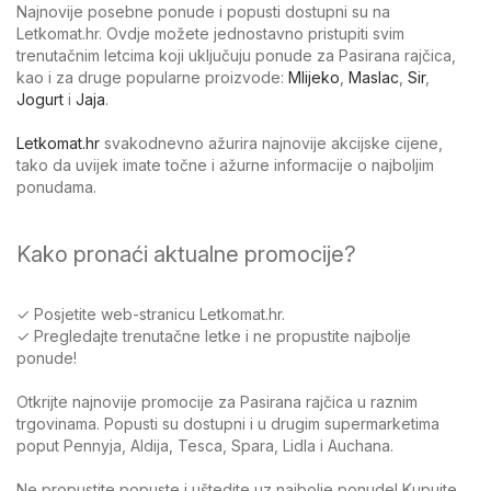
Najnovije posebne ponude i popusti dostupni su na
Letkomat.hr. Ovdje možete jednostavno pristupiti svim
trenutačnim letcima koji uključuju ponude za Pasirana rajčica,
kao i za druge popularne proizvode:
Mlijeko
,
Maslac
,
Sir
,
Jogurt
i
Jaja
.
Letkomat.hr
svakodnevno ažurira najnovije akcijske cijene,
tako da uvijek imate točne i ažurne informacije o najboljim
ponudama.
Kako pronaći aktualne promocije?
✓ Posjetite web-stranicu Letkomat.hr.
✓ Pregledajte trenutačne letke i ne propustite najbolje
ponude!
Otkrijte najnovije promocije za Pasirana rajčica u raznim
trgovinama. Popusti su dostupni i u drugim supermarketima
poput Pennyja, Aldija, Tesca, Spara, Lidla i Auchana.
Ne propustite popuste i uštedite uz najbolje ponude! Kupujte