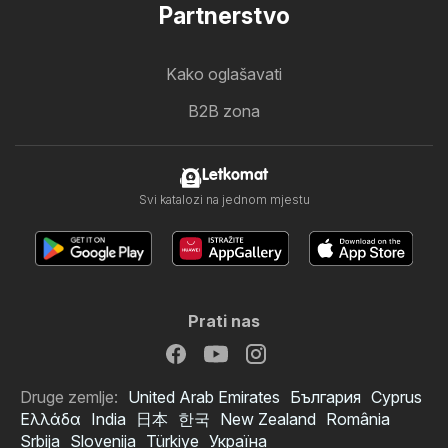
Partnerstvo
Kako oglašavati
B2B zona
Letkomat
Svi katalozi na jednom mjestu
Prati nas
Druge zemlje:
United Arab Emirates
България
Cyprus
Ελλάδα
India
日本
한국
New Zealand
România
Srbija
Slovenija
Türkiye
Україна