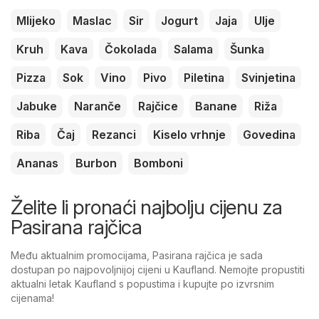
Mlijeko
Maslac
Sir
Jogurt
Jaja
Ulje
Kruh
Kava
Čokolada
Salama
Šunka
Pizza
Sok
Vino
Pivo
Piletina
Svinjetina
Jabuke
Naranče
Rajčice
Banane
Riža
Riba
Čaj
Rezanci
Kiselo vrhnje
Govedina
Ananas
Burbon
Bomboni
Želite li pronaći najbolju cijenu za
Pasirana rajčica
Među aktualnim promocijama, Pasirana rajčica je sada
dostupan po najpovoljnijoj cijeni u Kaufland. Nemojte propustiti
aktualni letak Kaufland s popustima i kupujte po izvrsnim
cijenama!