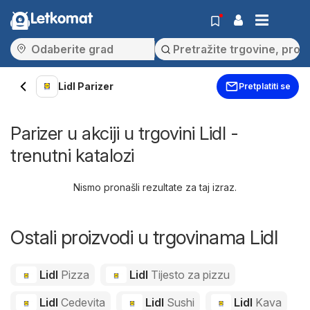
Letkomat
Lidl Parizer
Pretplatiti se
Parizer u akciji u trgovini Lidl -
trenutni katalozi
Nismo pronašli rezultate za taj izraz.
Ostali proizvodi u trgovinama Lidl
Lidl
Pizza
Lidl
Tijesto za pizzu
Lidl
Cedevita
Lidl
Sushi
Lidl
Kava