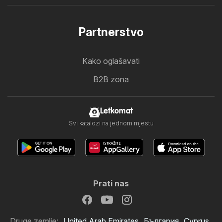
Partnerstvo
Kako oglašavati
B2B zona
Letkomat
Svi katalozi na jednom mjestu
Prati nas
Druge zemlje:
United Arab Emirates
България
Cyprus