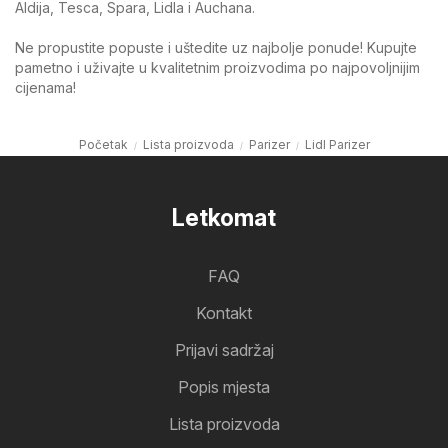
Aldija, Tesca, Spara, Lidla i Auchana.
Ne propustite popuste i uštedite uz najbolje ponude! Kupujte
pametno i uživajte u kvalitetnim proizvodima po najpovoljnijim
cijenama!
Početak
Lista proizvoda
Parizer
Lidl Parizer
Letkomat
FAQ
Kontakt
Prijavi sadržaj
Popis mjesta
Lista proizvoda