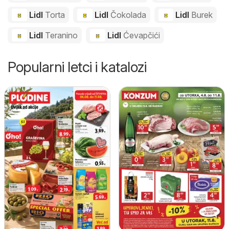
Lidl
Torta
Lidl
Čokolada
Lidl
Burek
Lidl
Teranino
Lidl
Ćevapčići
Popularni letci i katalozi