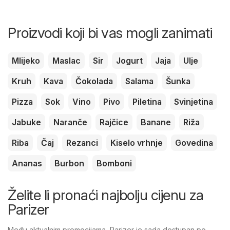
Proizvodi koji bi vas mogli zanimati
Mlijeko
Maslac
Sir
Jogurt
Jaja
Ulje
Kruh
Kava
Čokolada
Salama
Šunka
Pizza
Sok
Vino
Pivo
Piletina
Svinjetina
Jabuke
Naranče
Rajčice
Banane
Riža
Riba
Čaj
Rezanci
Kiselo vrhnje
Govedina
Ananas
Burbon
Bomboni
Želite li pronaći najbolju cijenu za
Parizer
Među aktualnim promocijama, Parizer je sada dostupan po