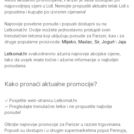
najpovoljnijoj cijeni u Lidl. Nemojte propustiti aktualni letak Lidl s
popustima i kupujte po izvrsnim cijenama!
Najnovije posebne ponude i popusti dostupni su na
Letkomat.hr. Ovdje možete jednostavno pristupiti svim
trenutačnim letcima koji uključuju ponude za Parizer, kao i za
druge popularne proizvode:
Mlijeko
,
Maslac
,
Sir
,
Jogurt
i
Jaja
.
Letkomat.hr
svakodnevno ažurira najnovije akcijske cijene,
tako da uvijek imate točne i ažurne informacije o najboljim
ponudama.
Kako pronaći aktualne promocije?
✓ Posjetite web-stranicu Letkomat.hr.
✓ Pregledajte trenutačne letke i ne propustite najbolje
ponude!
Otkrijte najnovije promocije za Parizer u raznim trgovinama.
Popusti su dostupni i u drugim supermarketima poput Pennyja,