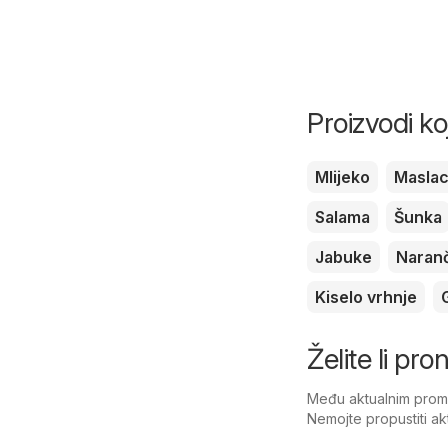
Proizvodi ko
Mlijeko
Masla
Salama
Šunka
Jabuke
Naran
Kiselo vrhnje
Želite li pro
Među aktualnim promoc
Nemojte propustiti ak