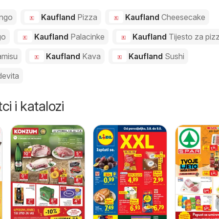
ngo
Kaufland
Pizza
Kaufland
Cheesecake
go
Kaufland
Palacinke
Kaufland
Tijesto za piz
amisu
Kaufland
Kava
Kaufland
Sushi
evita
ci i katalozi