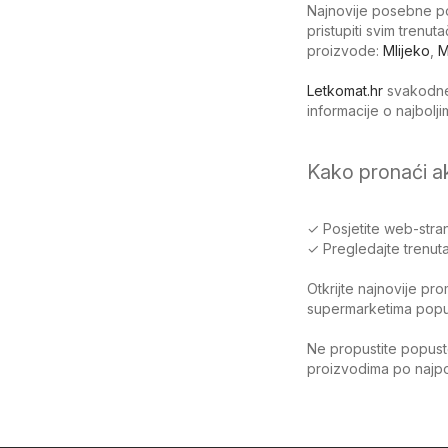
Najnovije posebne po
pristupiti svim trenu
proizvode:
Mlijeko
,
M
Letkomat.hr
svakodnev
informacije o najbol
Kako pronaći a
✓ Posjetite web-stran
✓ Pregledajte trenuta
Otkrijte najnovije pr
supermarketima poput 
Ne propustite popuste
proizvodima po najpov