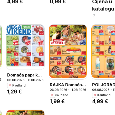
4,99 €
0,99 €
Cijena u
Paprika sa
MPC
katalogu
kajmakom i sirom
13.11.2025=1,59€,
500 g
(=1 kg 9,90€)
Domaća paprika
6
06.08.2026 - 11.08.2026
rotunda, 1 kg,
RAJKA Domaća
POLJORA
Kaufland
MPC
06.08.2026 - 11.08.2026
06.08.2026 - 1
paprika rog mix,
Paprika sa
1,29 €
1.8.2025=1,99€
Kaufland
Kaufland
RAJKA Domaća
kajmakom i
1,99 €
4,99 €
paprika rog mix
Paprika sa
300 g, Zemlja
kajmakom i