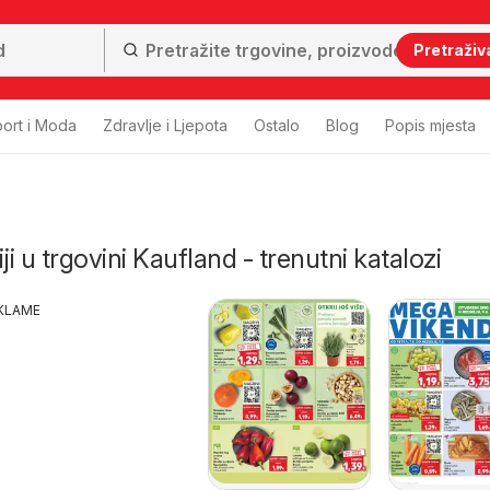
Pretraživ
ort i Moda
Zdravlje i Ljepota
Ostalo
Blog
Popis mjesta
ji u trgovini Kaufland - trenutni katalozi
KLAME