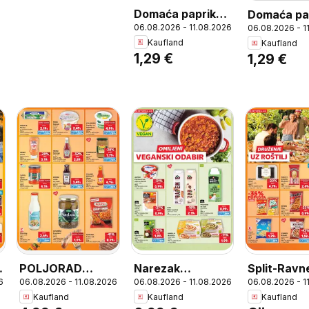
Domaća paprika
Domaća pa
06.08.2026 - 11.08.2026
06.08.2026 - 1
babura, 1 kg
rotunda, 1 
Kaufland
Kaufland
MPC
1,29 €
1,29 €
1.8.2025=1
POLJORAD
Narezak
Split-Ravne
6
06.08.2026 - 11.08.2026
06.08.2026 - 11.08.2026
06.08.2026 - 1
Paprika sa
veganski paprika
Kaufland
Kaufland
Kaufland
kajmakom i sirom,
ili povrće, 100 g,