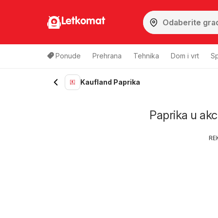
Letkomat
Ponude
Prehrana
Tehnika
Dom i vrt
Sp
Kaufland Paprika
Paprika u akci
RE