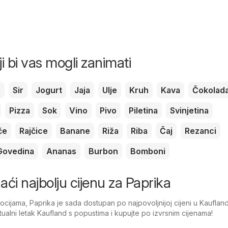
ji bi vas mogli zanimati
c
Sir
Jogurt
Jaja
Ulje
Kruh
Kava
Čokolad
Pizza
Sok
Vino
Pivo
Piletina
Svinjetina
če
Rajčice
Banane
Riža
Riba
Čaj
Rezanci
Govedina
Ananas
Burbon
Bomboni
naći najbolju cijenu za Paprika
ijama, Paprika je sada dostupan po najpovoljnijoj cijeni u Kaufland
tualni letak Kaufland s popustima i kupujte po izvrsnim cijenama!