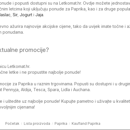
nude i popusti dostupni su na Letkomat.hr. Ovdje možete jednosta
tačnim letcima koji uključuju ponude za Paprika, kao i za druge popul
aslac
,
Sir
,
Jogurt
i
Jaja
.
no ažurira najnovije akcijske cijene, tako da uvijek imate točne i 
jim ponudama.
ktualne promocije?
icu Letkomat.hr.
čne letke i ne propustite najbolje ponude!
omocije za Paprika u raznim trgovinama. Popusti su dostupni i u drugi
Pennyja, Aldija, Tesca, Spara, Lidla i Auchana.
 i uštedite uz najbolje ponude! Kupujte pametno i uživajte u kvalite
oljnijim cijenama!
Početak
Lista proizvoda
Paprika
Kaufland Paprika