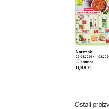
Narezak
06.08.2026 - 11.08.202
veganski paprika
Kaufland
ili povrće, 100 g,
0,99 €
MPC
13.11.2025=1,59€
(=1 kg 9,90€)
Ostali proi