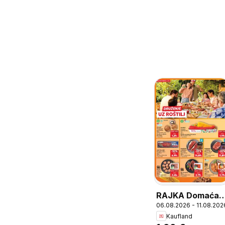
RAJKA Domaća
06.08.2026 - 11.08.202
paprika rog mix,
Kaufland
RAJKA Domaća