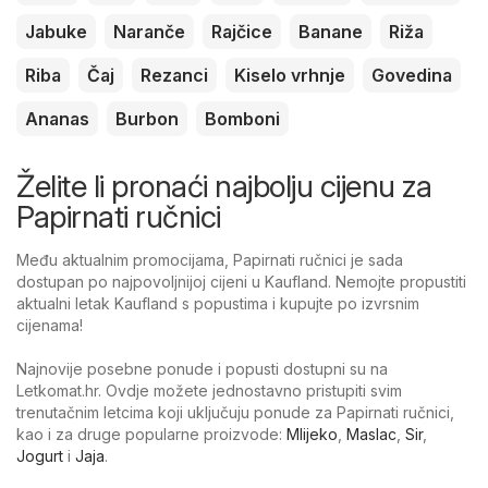
Jabuke
Naranče
Rajčice
Banane
Riža
Riba
Čaj
Rezanci
Kiselo vrhnje
Govedina
Ananas
Burbon
Bomboni
Želite li pronaći najbolju cijenu za
Papirnati ručnici
Među aktualnim promocijama, Papirnati ručnici je sada
dostupan po najpovoljnijoj cijeni u Kaufland. Nemojte propustiti
aktualni letak Kaufland s popustima i kupujte po izvrsnim
cijenama!
Najnovije posebne ponude i popusti dostupni su na
Letkomat.hr. Ovdje možete jednostavno pristupiti svim
trenutačnim letcima koji uključuju ponude za Papirnati ručnici,
kao i za druge popularne proizvode:
Mlijeko
,
Maslac
,
Sir
,
Jogurt
i
Jaja
.