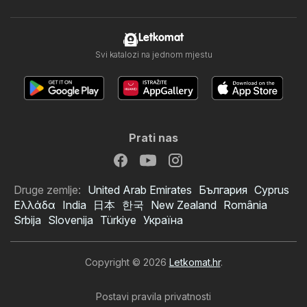
Letkomat
Svi katalozi na jednom mjestu
Prati nas
Druge zemlje:
United Arab Emirates
България
Cyprus
Ελλάδα
India
日本
한국
New Zealand
România
Srbija
Slovenija
Türkiye
Україна
Copyright © 2026
Letkomat.hr
.
Postavi pravila privatnosti