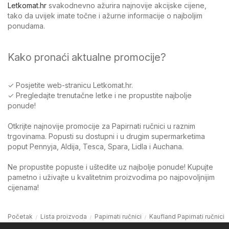
Letkomat.hr
svakodnevno ažurira najnovije akcijske cijene,
tako da uvijek imate točne i ažurne informacije o najboljim
ponudama.
Kako pronaći aktualne promocije?
✓ Posjetite web-stranicu Letkomat.hr.
✓ Pregledajte trenutačne letke i ne propustite najbolje
ponude!
Otkrijte najnovije promocije za Papirnati ručnici u raznim
trgovinama. Popusti su dostupni i u drugim supermarketima
poput Pennyja, Aldija, Tesca, Spara, Lidla i Auchana.
Ne propustite popuste i uštedite uz najbolje ponude! Kupujte
pametno i uživajte u kvalitetnim proizvodima po najpovoljnijim
cijenama!
Početak
Lista proizvoda
Papirnati ručnici
Kaufland Papirnati ručnici