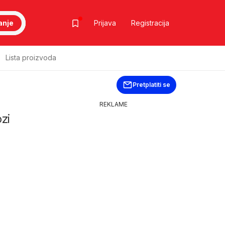
anje
Prijava
Registracija
Lista proizvoda
Pretplatiti se
REKLAME
zi