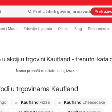
Pretraživ
ort i Moda
Zdravlje i Ljepota
Ostalo
Blog
Popis mjesta
 akciji u trgovini Kaufland - trenutni katalo
Nismo pronašli rezultate za taj izraz.
zvodi u trgovinama Kaufland
ngo
Kaufland
Pizza
Kaufland
Cheesecake