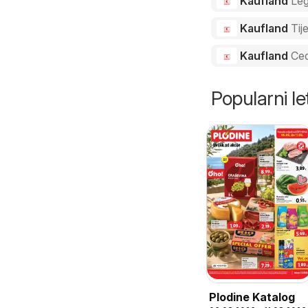
Kaufland
Le
Kaufland
Tij
Kaufland
Ced
Popularni let
Plodine Katalog