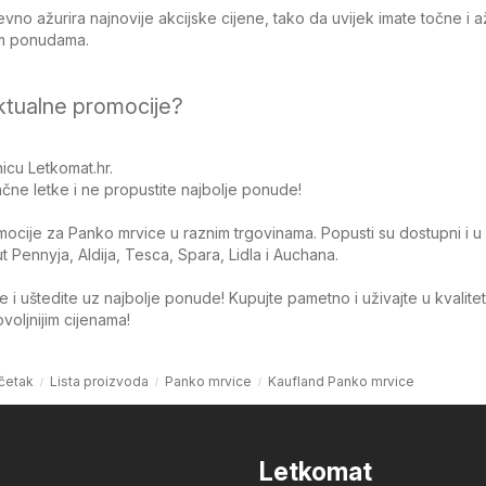
no ažurira najnovije akcijske cijene, tako da uvijek imate točne i 
jim ponudama.
ktualne promocije?
icu Letkomat.hr.
čne letke i ne propustite najbolje ponude!
omocije za Panko mrvice u raznim trgovinama. Popusti su dostupni i u
Pennyja, Aldija, Tesca, Spara, Lidla i Auchana.
 i uštedite uz najbolje ponude! Kupujte pametno i uživajte u kvalite
oljnijim cijenama!
četak
Lista proizvoda
Panko mrvice
Kaufland Panko mrvice
Letkomat