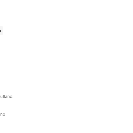
a
ufland.
vno