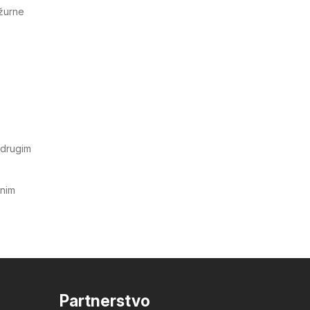
ažurne
 drugim
tnim
Partnerstvo