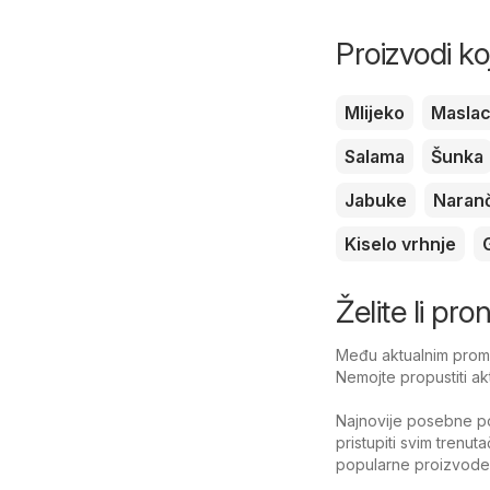
Proizvodi ko
Mlijeko
Masla
Salama
Šunka
Jabuke
Naran
Kiselo vrhnje
Želite li pr
Među aktualnim promo
Nemojte propustiti ak
Najnovije posebne po
pristupiti svim trenu
popularne proizvode