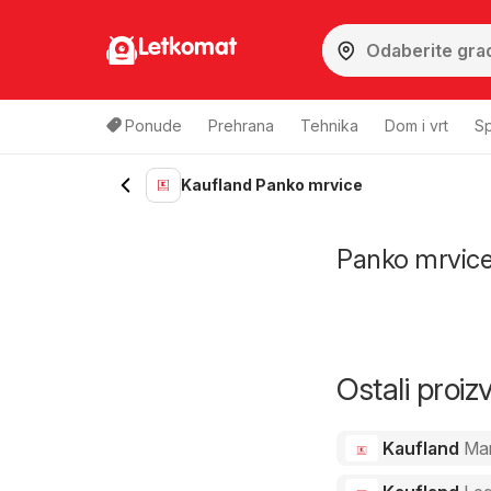
Letkomat
Ponude
Prehrana
Tehnika
Dom i vrt
Sp
Kaufland Panko mrvice
Panko mrvice u
Ostali proi
Kaufland
Ma