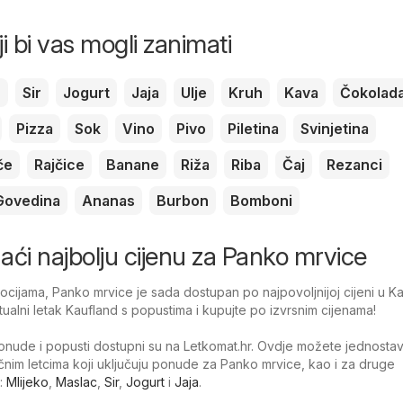
ji bi vas mogli zanimati
c
Sir
Jogurt
Jaja
Ulje
Kruh
Kava
Čokolad
Pizza
Sok
Vino
Pivo
Piletina
Svinjetina
če
Rajčice
Banane
Riža
Riba
Čaj
Rezanci
Govedina
Ananas
Burbon
Bomboni
onaći najbolju cijenu za Panko mrvice
cijama, Panko mrvice je sada dostupan po najpovoljnijoj cijeni u Ka
tualni letak Kaufland s popustima i kupujte po izvrsnim cijenama!
nude i popusti dostupni su na Letkomat.hr. Ovdje možete jednosta
tačnim letcima koji uključuju ponude za Panko mrvice, kao i za druge
:
Mlijeko
,
Maslac
,
Sir
,
Jogurt
i
Jaja
.