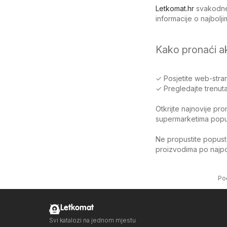
Letkomat.hr
svakodnev
informacije o najbol
Kako pronaći a
✓ Posjetite web-stran
✓ Pregledajte trenuta
Otkrijte najnovije pr
supermarketima poput 
Ne propustite popuste
proizvodima po najpov
Po
Letkomat
Svi katalozi na jednom mjestu