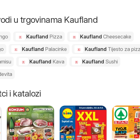
ili istarska 200 g
ili istarska 200 g
zvodi u trgovinama Kaufland
ngo
Kaufland
Pizza
Kaufland
Cheesecake
go
Kaufland
Palacinke
Kaufland
Tijesto za piz
amisu
Kaufland
Kava
Kaufland
Sushi
evita
ci i katalozi