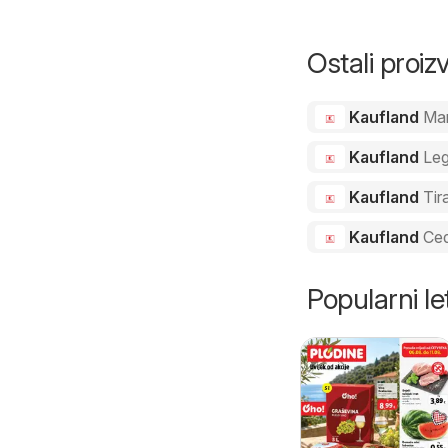
ili istarska 200 g
Ostali proi
Kaufland
Ma
Kaufland
Le
Kaufland
Tir
Kaufland
Ced
Popularni let