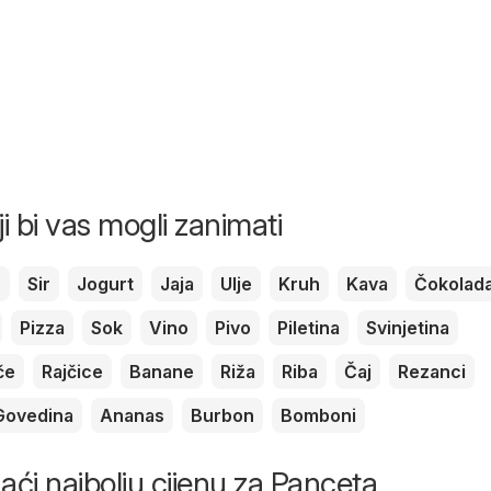
ji bi vas mogli zanimati
c
Sir
Jogurt
Jaja
Ulje
Kruh
Kava
Čokolad
Pizza
Sok
Vino
Pivo
Piletina
Svinjetina
če
Rajčice
Banane
Riža
Riba
Čaj
Rezanci
Govedina
Ananas
Burbon
Bomboni
onaći najbolju cijenu za Panceta