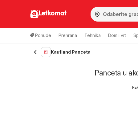
Letkomat
Ponude
Prehrana
Tehnika
Dom i vrt
Sp
Kaufland Panceta
Panceta u akci
RE