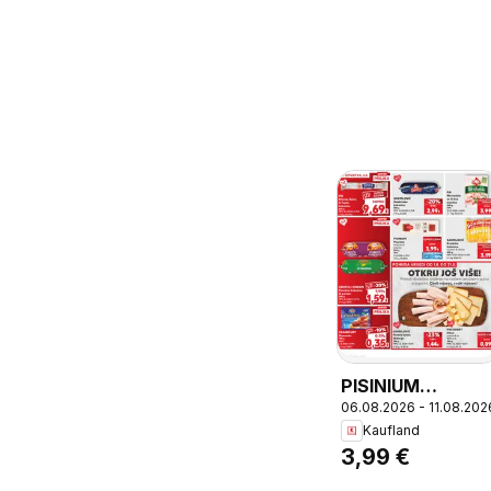
PISINIUM
06.08.2026 - 11.08.202
Panceta dimljen
Kaufland
ili istarska,
3,99 €
PISINIUM
Panceta dimljen