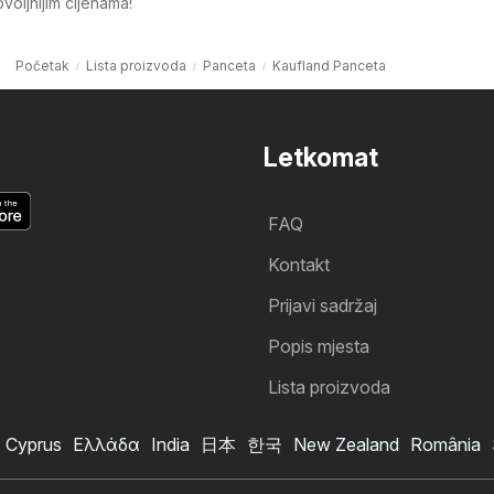
oljnijim cijenama!
Početak
Lista proizvoda
Panceta
Kaufland Panceta
Letkomat
FAQ
Kontakt
Prijavi sadržaj
Popis mjesta
Lista proizvoda
Cyprus
Ελλάδα
India
日本
한국
New Zealand
România