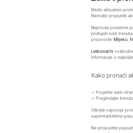
Među aktualnim promo
Nemojte propustiti ak
Najnovije posebne po
pristupiti svim trenu
proizvode:
Mlijeko
,
M
Letkomat.hr
svakodnev
informacije o najbol
Kako pronaći a
✓ Posjetite web-stran
✓ Pregledajte trenuta
Otkrijte najnovije pr
supermarketima poput 
Ne propustite popuste