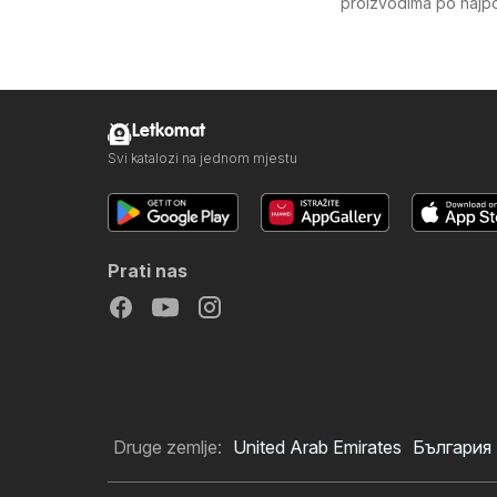
proizvodima po najpov
Letkomat
Svi katalozi na jednom mjestu
Prati nas
Druge zemlje:
United Arab Emirates
България