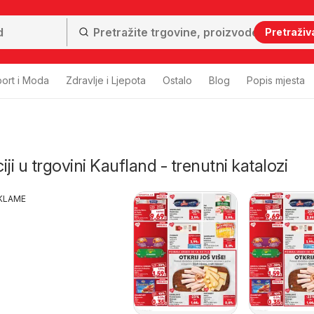
Pretraživ
ort i Moda
Zdravlje i Ljepota
Ostalo
Blog
Popis mjesta
ji u trgovini Kaufland - trenutni katalozi
KLAME