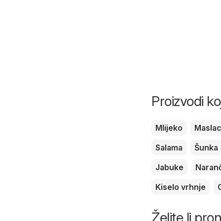
Proizvodi ko
Mlijeko
Masla
Salama
Šunka
Jabuke
Naran
Kiselo vrhnje
Želite li pr