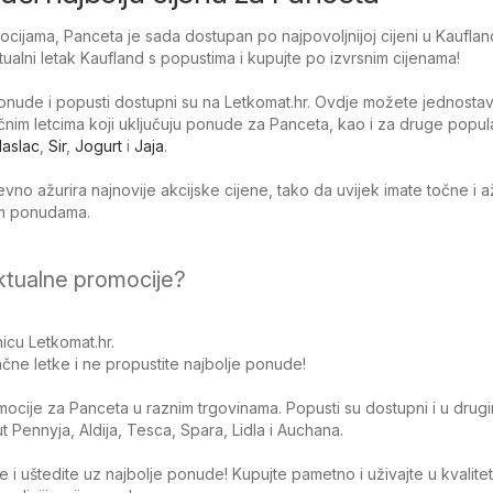
cijama, Panceta je sada dostupan po najpovoljnijoj cijeni u Kauflan
tualni letak Kaufland s popustima i kupujte po izvrsnim cijenama!
nude i popusti dostupni su na Letkomat.hr. Ovdje možete jednosta
tačnim letcima koji uključuju ponude za Panceta, kao i za druge popu
aslac
,
Sir
,
Jogurt
i
Jaja
.
no ažurira najnovije akcijske cijene, tako da uvijek imate točne i 
jim ponudama.
ktualne promocije?
icu Letkomat.hr.
čne letke i ne propustite najbolje ponude!
omocije za Panceta u raznim trgovinama. Popusti su dostupni i u drug
Pennyja, Aldija, Tesca, Spara, Lidla i Auchana.
 i uštedite uz najbolje ponude! Kupujte pametno i uživajte u kvalite