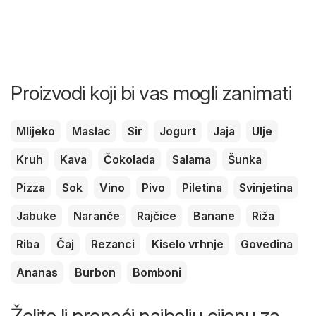
Proizvodi koji bi vas mogli zanimati
Mlijeko
Maslac
Sir
Jogurt
Jaja
Ulje
Kruh
Kava
Čokolada
Salama
Šunka
Pizza
Sok
Vino
Pivo
Piletina
Svinjetina
Jabuke
Naranče
Rajčice
Banane
Riža
Riba
Čaj
Rezanci
Kiselo vrhnje
Govedina
Ananas
Burbon
Bomboni
Želite li pronaći najbolju cijenu za