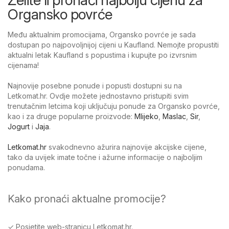
Organsko povrće
Među aktualnim promocijama, Organsko povrće je sada
dostupan po najpovoljnijoj cijeni u Kaufland. Nemojte propustiti
aktualni letak Kaufland s popustima i kupujte po izvrsnim
cijenama!
Najnovije posebne ponude i popusti dostupni su na
Letkomat.hr. Ovdje možete jednostavno pristupiti svim
trenutačnim letcima koji uključuju ponude za Organsko povrće,
kao i za druge popularne proizvode:
Mlijeko
,
Maslac
,
Sir
,
Jogurt
i
Jaja
.
Letkomat.hr
svakodnevno ažurira najnovije akcijske cijene,
tako da uvijek imate točne i ažurne informacije o najboljim
ponudama.
Kako pronaći aktualne promocije?
✓ Posjetite web-stranicu Letkomat.hr.