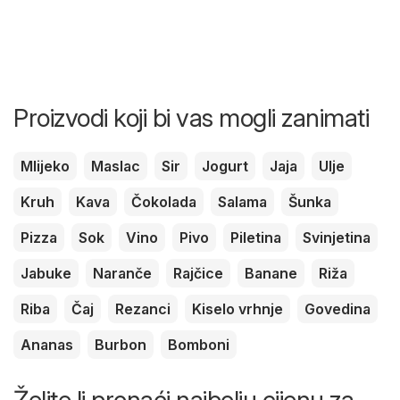
Proizvodi koji bi vas mogli zanimati
Mlijeko
Maslac
Sir
Jogurt
Jaja
Ulje
Kruh
Kava
Čokolada
Salama
Šunka
Pizza
Sok
Vino
Pivo
Piletina
Svinjetina
Jabuke
Naranče
Rajčice
Banane
Riža
Riba
Čaj
Rezanci
Kiselo vrhnje
Govedina
Ananas
Burbon
Bomboni
Želite li pronaći najbolju cijenu za