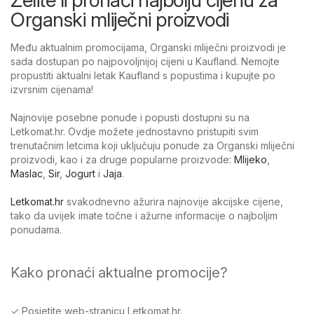
Organski mliječni proizvodi
Među aktualnim promocijama, Organski mliječni proizvodi je
sada dostupan po najpovoljnijoj cijeni u Kaufland. Nemojte
propustiti aktualni letak Kaufland s popustima i kupujte po
izvrsnim cijenama!
Najnovije posebne ponude i popusti dostupni su na
Letkomat.hr. Ovdje možete jednostavno pristupiti svim
trenutačnim letcima koji uključuju ponude za Organski mliječni
proizvodi, kao i za druge popularne proizvode:
Mlijeko
,
Maslac
,
Sir
,
Jogurt
i
Jaja
.
Letkomat.hr
svakodnevno ažurira najnovije akcijske cijene,
tako da uvijek imate točne i ažurne informacije o najboljim
ponudama.
Kako pronaći aktualne promocije?
✓ Posjetite web-stranicu Letkomat.hr.