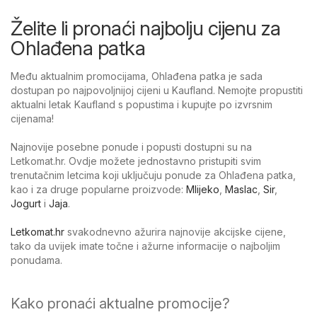
Želite li pronaći najbolju cijenu za
Ohlađena patka
Među aktualnim promocijama, Ohlađena patka je sada
dostupan po najpovoljnijoj cijeni u Kaufland. Nemojte propustiti
aktualni letak Kaufland s popustima i kupujte po izvrsnim
cijenama!
Najnovije posebne ponude i popusti dostupni su na
Letkomat.hr. Ovdje možete jednostavno pristupiti svim
trenutačnim letcima koji uključuju ponude za Ohlađena patka,
kao i za druge popularne proizvode:
Mlijeko
,
Maslac
,
Sir
,
Jogurt
i
Jaja
.
Letkomat.hr
svakodnevno ažurira najnovije akcijske cijene,
tako da uvijek imate točne i ažurne informacije o najboljim
ponudama.
Kako pronaći aktualne promocije?