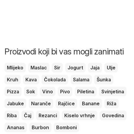
Proizvodi koji bi vas mogli zanimati
Mlijeko
Maslac
Sir
Jogurt
Jaja
Ulje
Kruh
Kava
Čokolada
Salama
Šunka
Pizza
Sok
Vino
Pivo
Piletina
Svinjetina
Jabuke
Naranče
Rajčice
Banane
Riža
Riba
Čaj
Rezanci
Kiselo vrhnje
Govedina
Ananas
Burbon
Bomboni