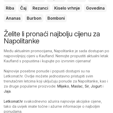
Riba
Čaj
Rezanci
Kiselo vrhnje
Govedina
Ananas
Burbon
Bomboni
Želite li pronaći najbolju cijenu za
Napolitanke
Među aktualnim promocijama, Napolitanke je sada dostupan po
najpovoljnijoj cijeni u Kaufland. Nemojte propustiti aktualni letak
Kaufland s popustima i kupujte po izvrsnim cijenama!
Najnovije posebne ponude i popusti dostupni su na
Letkomat.hr. Ovdje možete jednostavno pristupiti svim
trenutačnim letcima koji uključuju ponude za Napolitanke, kao i
za druge popularne proizvode:
Mlijeko
,
Maslac
,
Sir
,
Jogurt
i
Jaja
.
Letkomat.hr
svakodnevno ažurira najnovije akcijske cijene,
tako da uvijek imate točne i ažurne informacije o najboljim
ponudama.