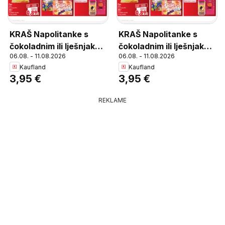
KRAŠ Napolitanke s
KRAŠ Napolitanke s
čokoladnim ili lješnjak
čokoladnim ili lješnjak
06.08. - 11.08.2026
06.08. - 11.08.2026
punjenjem, Napolitanke
punjenjem, Napolitanke
Kaufland
Kaufland
s čokoladnim ili lješnjak
s čokoladnim ili lješnjak
3,95 €
3,95 €
punjenjem 840 g
punjenjem 840 g
REKLAME