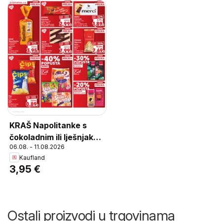
KRAŠ Napolitanke s
čokoladnim ili lješnjak
06.08. - 11.08.2026
punjenjem, Napolitanke
Kaufland
s čokoladnim ili lješnjak
3,95 €
punjenjem 840 g
Ostali proizvodi u trgovinama