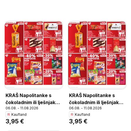
KRAŠ Napolitanke s
KRAŠ Napolitanke s
čokoladnim ili lješnjak
čokoladnim ili lješnjak
06.08. - 11.08.2026
06.08. - 11.08.2026
punjenjem, Napolitanke
punjenjem, Napolitanke
Kaufland
Kaufland
s čokoladnim ili lješnjak
s čokoladnim ili lješnjak
3,95 €
3,95 €
punjenjem 840 g
punjenjem 840 g