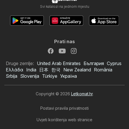
Svi katalozi na jednom mjestu
Prati nas
Druge zemlje:
United Arab Emirates
България
Cyprus
Ελλάδα
India
日本
한국
New Zealand
România
Srbija
Slovenija
Türkiye
Україна
Copyright © 2026
Letkomat.hr
.
Postavi pravila privatnosti
Uvjeti korištenja web stranice