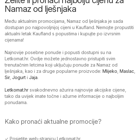
Namaz od lješnjaka
Među aktualnim promocijama, Namaz od lješnjaka je sada
dostupan po najpovoljnijoj cijeni u Kaufland. Nemojte propustiti
aktualni letak Kaufland s popustima i kupujte po izvrsnim
cijenama!
Najnovije posebne ponude i popusti dostupni su na
Letkomat.hr. Ovdje možete jednostavno pristupiti svim
trenutačnim letcima koji uključuju ponude za Namaz od
lješnjaka, kao i za druge popularne proizvode:
Mlijeko
,
Maslac
,
Sir
,
Jogurt
i
Jaja
.
Letkomat.hr
svakodnevno ažurira najnovije akcijske cijene,
tako da uvijek imate točne i ažurne informacije o najboljim
ponudama.
Kako pronaći aktualne promocije?
✓ Posjetite web-stranicu Letkomat.hr.