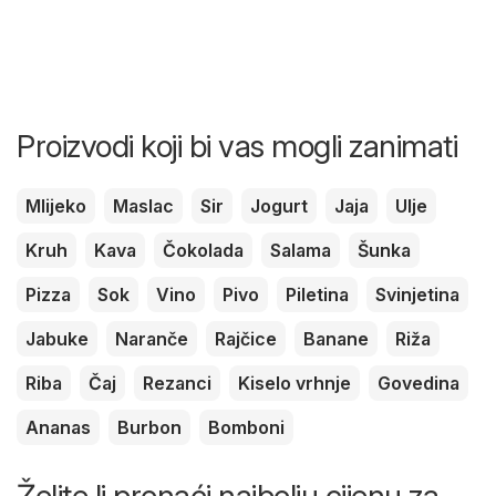
Proizvodi koji bi vas mogli zanimati
Mlijeko
Maslac
Sir
Jogurt
Jaja
Ulje
Kruh
Kava
Čokolada
Salama
Šunka
Pizza
Sok
Vino
Pivo
Piletina
Svinjetina
Jabuke
Naranče
Rajčice
Banane
Riža
Riba
Čaj
Rezanci
Kiselo vrhnje
Govedina
Ananas
Burbon
Bomboni
Želite li pronaći najbolju cijenu za