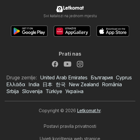
Letkomat
Svi katalozi na jednom mjestu
Prati nas
Druge zemlje:
United Arab Emirates
България
Cyprus
Ελλάδα
India
日本
한국
New Zealand
România
Srbija
Slovenija
Türkiye
Україна
Copyright © 2026
Letkomat.hr
.
Postavi pravila privatnosti
Uvjeti korištenja web stranice