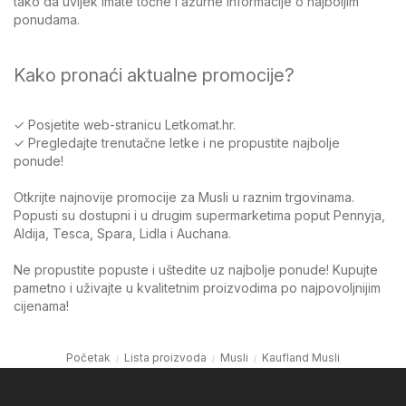
tako da uvijek imate točne i ažurne informacije o najboljim
ponudama.
Kako pronaći aktualne promocije?
✓ Posjetite web-stranicu Letkomat.hr.
✓ Pregledajte trenutačne letke i ne propustite najbolje
ponude!
Otkrijte najnovije promocije za Musli u raznim trgovinama.
Popusti su dostupni i u drugim supermarketima poput Pennyja,
Aldija, Tesca, Spara, Lidla i Auchana.
Ne propustite popuste i uštedite uz najbolje ponude! Kupujte
pametno i uživajte u kvalitetnim proizvodima po najpovoljnijim
cijenama!
Početak
Lista proizvoda
Musli
Kaufland Musli