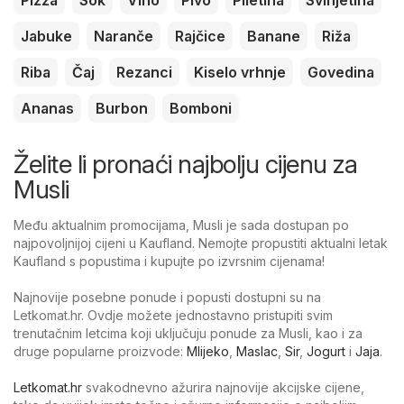
Pizza
Sok
Vino
Pivo
Piletina
Svinjetina
Jabuke
Naranče
Rajčice
Banane
Riža
Riba
Čaj
Rezanci
Kiselo vrhnje
Govedina
Ananas
Burbon
Bomboni
Želite li pronaći najbolju cijenu za
Musli
Među aktualnim promocijama, Musli je sada dostupan po
najpovoljnijoj cijeni u Kaufland. Nemojte propustiti aktualni letak
Kaufland s popustima i kupujte po izvrsnim cijenama!
Najnovije posebne ponude i popusti dostupni su na
Letkomat.hr. Ovdje možete jednostavno pristupiti svim
trenutačnim letcima koji uključuju ponude za Musli, kao i za
druge popularne proizvode:
Mlijeko
,
Maslac
,
Sir
,
Jogurt
i
Jaja
.
Letkomat.hr
svakodnevno ažurira najnovije akcijske cijene,