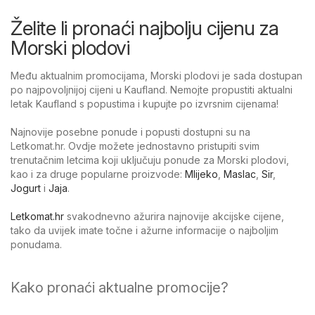
Želite li pronaći najbolju cijenu za
Morski plodovi
Među aktualnim promocijama, Morski plodovi je sada dostupan
po najpovoljnijoj cijeni u Kaufland. Nemojte propustiti aktualni
letak Kaufland s popustima i kupujte po izvrsnim cijenama!
Najnovije posebne ponude i popusti dostupni su na
Letkomat.hr. Ovdje možete jednostavno pristupiti svim
trenutačnim letcima koji uključuju ponude za Morski plodovi,
kao i za druge popularne proizvode:
Mlijeko
,
Maslac
,
Sir
,
Jogurt
i
Jaja
.
Letkomat.hr
svakodnevno ažurira najnovije akcijske cijene,
tako da uvijek imate točne i ažurne informacije o najboljim
ponudama.
Kako pronaći aktualne promocije?