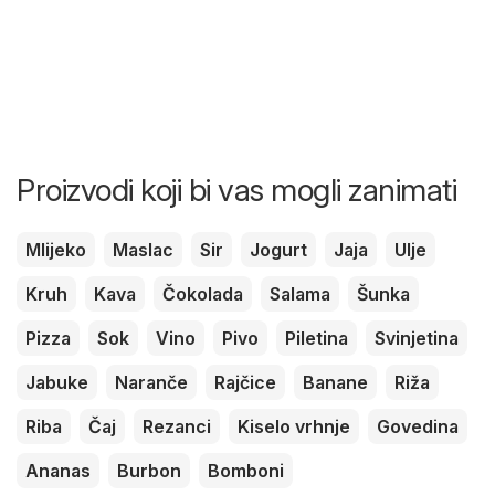
Proizvodi koji bi vas mogli zanimati
Mlijeko
Maslac
Sir
Jogurt
Jaja
Ulje
Kruh
Kava
Čokolada
Salama
Šunka
Pizza
Sok
Vino
Pivo
Piletina
Svinjetina
Jabuke
Naranče
Rajčice
Banane
Riža
Riba
Čaj
Rezanci
Kiselo vrhnje
Govedina
Ananas
Burbon
Bomboni