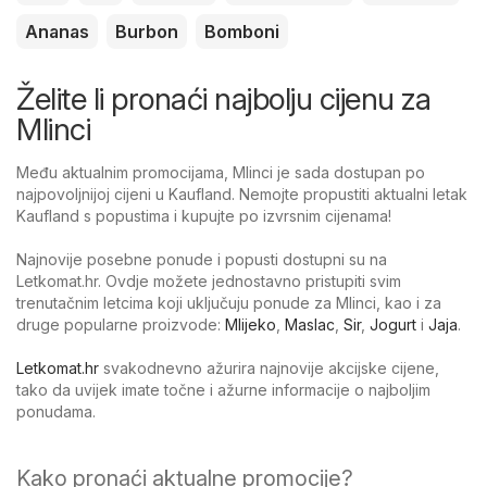
Ananas
Burbon
Bomboni
Želite li pronaći najbolju cijenu za
Mlinci
Među aktualnim promocijama, Mlinci je sada dostupan po
najpovoljnijoj cijeni u Kaufland. Nemojte propustiti aktualni letak
Kaufland s popustima i kupujte po izvrsnim cijenama!
Najnovije posebne ponude i popusti dostupni su na
Letkomat.hr. Ovdje možete jednostavno pristupiti svim
trenutačnim letcima koji uključuju ponude za Mlinci, kao i za
druge popularne proizvode:
Mlijeko
,
Maslac
,
Sir
,
Jogurt
i
Jaja
.
Letkomat.hr
svakodnevno ažurira najnovije akcijske cijene,
tako da uvijek imate točne i ažurne informacije o najboljim
ponudama.
Kako pronaći aktualne promocije?