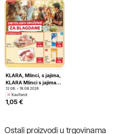
KLARA, Mlinci, s jajima,
KLARA Mlinci s jajima
12.08. - 18.08.2026
250 g
Kaufland
1,05 €
Ostali proizvodi u trgovinama