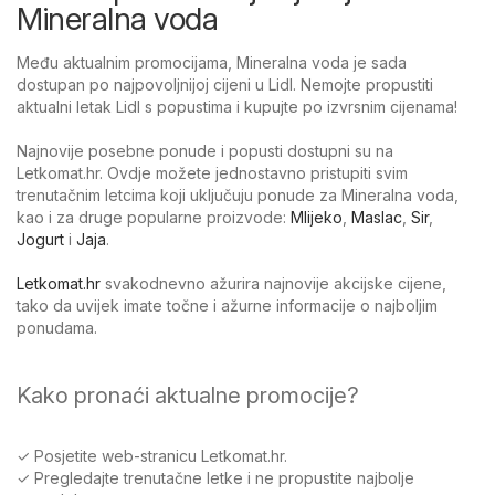
Mineralna voda
Među aktualnim promocijama, Mineralna voda je sada
dostupan po najpovoljnijoj cijeni u Lidl. Nemojte propustiti
aktualni letak Lidl s popustima i kupujte po izvrsnim cijenama!
Najnovije posebne ponude i popusti dostupni su na
Letkomat.hr. Ovdje možete jednostavno pristupiti svim
trenutačnim letcima koji uključuju ponude za Mineralna voda,
kao i za druge popularne proizvode:
Mlijeko
,
Maslac
,
Sir
,
Jogurt
i
Jaja
.
Letkomat.hr
svakodnevno ažurira najnovije akcijske cijene,
tako da uvijek imate točne i ažurne informacije o najboljim
ponudama.
Kako pronaći aktualne promocije?
✓ Posjetite web-stranicu Letkomat.hr.
✓ Pregledajte trenutačne letke i ne propustite najbolje