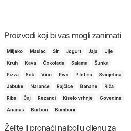
Proizvodi koji bi vas mogli zanimati
Mlijeko
Maslac
Sir
Jogurt
Jaja
Ulje
Kruh
Kava
Čokolada
Salama
Šunka
Pizza
Sok
Vino
Pivo
Piletina
Svinjetina
Jabuke
Naranče
Rajčice
Banane
Riža
Riba
Čaj
Rezanci
Kiselo vrhnje
Govedina
Ananas
Burbon
Bomboni
Želite li pronaći najbolju cijenu za