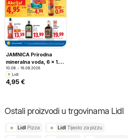
JAMNICA Prirodna
mineralna voda, 6 x 1.5 l
10.08. - 16.08.2026
Gazirana
Lidl
4,95 €
Ostali proizvodi u trgovinama Lidl
Lidl
Pizza
Lidl
Tijesto za pizzu