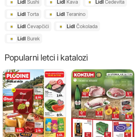
Lidl
Sushi
Lidl
Kava
Lidl
Cedevita
Lidl
Torta
Lidl
Teranino
Lidl
Ćevapčići
Lidl
Čokolada
Lidl
Burek
Popularni letci i katalozi