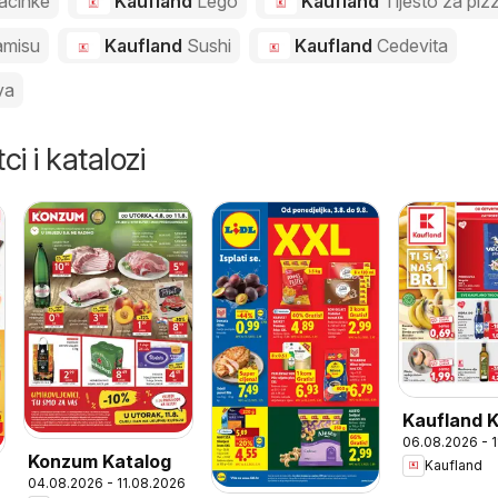
acinke
Kaufland
Lego
Kaufland
Tijesto za piz
amisu
Kaufland
Sushi
Kaufland
Cedevita
va
ci i katalozi
Kaufland 
06.08.2026 - 
Konzum Katalog
Kaufland
04.08.2026 - 11.08.2026