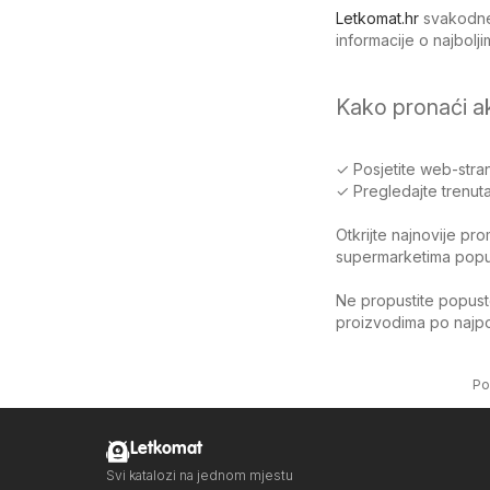
Letkomat.hr
svakodnev
informacije o najbol
Kako pronaći a
✓ Posjetite web-stran
✓ Pregledajte trenuta
Otkrijte najnovije pr
supermarketima poput 
Ne propustite popuste
proizvodima po najpov
Po
Letkomat
Svi katalozi na jednom mjestu