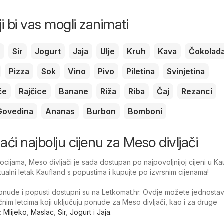
ji bi vas mogli zanimati
c
Sir
Jogurt
Jaja
Ulje
Kruh
Kava
Čokolad
Pizza
Sok
Vino
Pivo
Piletina
Svinjetina
če
Rajčice
Banane
Riža
Riba
Čaj
Rezanci
Govedina
Ananas
Burbon
Bomboni
naći najbolju cijenu za Meso divljači
ijama, Meso divljači je sada dostupan po najpovoljnijoj cijeni u Ka
tualni letak Kaufland s popustima i kupujte po izvrsnim cijenama!
nude i popusti dostupni su na Letkomat.hr. Ovdje možete jednosta
ačnim letcima koji uključuju ponude za Meso divljači, kao i za druge
:
Mlijeko
,
Maslac
,
Sir
,
Jogurt
i
Jaja
.