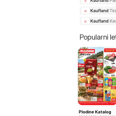
Kaufland
Pal
Kaufland
Tir
Kaufland
Ka
Popularni let
Plodine Katalog