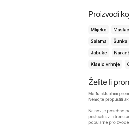
Proizvodi ko
Mlijeko
Masla
Salama
Šunka
Jabuke
Naran
Kiselo vrhnje
Želite li pro
Među aktualnim promoc
Nemojte propustiti ak
Najnovije posebne po
pristupiti svim trenut
popularne proizvode