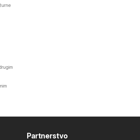
ažurne
 drugim
tnim
Partnerstvo