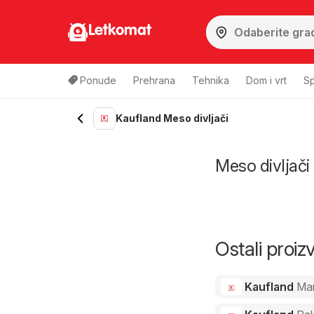
Letkomat
Ponude
Prehrana
Tehnika
Dom i vrt
Sp
Kaufland Meso divljači
Meso divljači 
Ostali proi
Kaufland
Ma