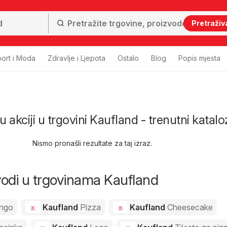
Pretraživ
ort i Moda
Zdravlje i Ljepota
Ostalo
Blog
Popis mjesta
u akciji u trgovini Kaufland - trenutni katalo
Nismo pronašli rezultate za taj izraz.
zvodi u trgovinama Kaufland
ngo
Kaufland
Pizza
Kaufland
Cheesecake