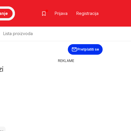
anje
Prijava
Registracija
Lista proizvoda
Pretplatiti se
REKLAME
zi