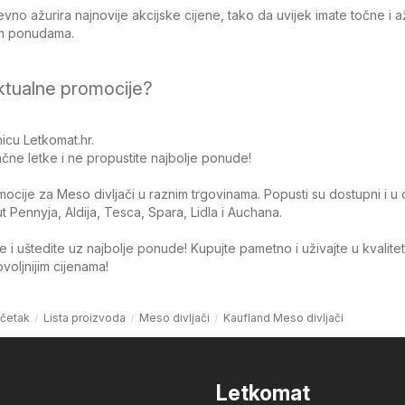
no ažurira najnovije akcijske cijene, tako da uvijek imate točne i 
jim ponudama.
ktualne promocije?
icu Letkomat.hr.
čne letke i ne propustite najbolje ponude!
omocije za Meso divljači u raznim trgovinama. Popusti su dostupni i u
Pennyja, Aldija, Tesca, Spara, Lidla i Auchana.
 i uštedite uz najbolje ponude! Kupujte pametno i uživajte u kvalite
oljnijim cijenama!
četak
Lista proizvoda
Meso divljači
Kaufland Meso divljači
Letkomat