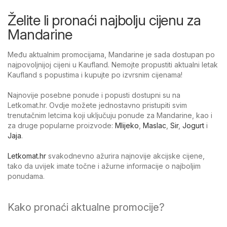
Želite li pronaći najbolju cijenu za
Mandarine
Među aktualnim promocijama, Mandarine je sada dostupan po
najpovoljnijoj cijeni u Kaufland. Nemojte propustiti aktualni letak
Kaufland s popustima i kupujte po izvrsnim cijenama!
Najnovije posebne ponude i popusti dostupni su na
Letkomat.hr. Ovdje možete jednostavno pristupiti svim
trenutačnim letcima koji uključuju ponude za Mandarine, kao i
za druge popularne proizvode:
Mlijeko
,
Maslac
,
Sir
,
Jogurt
i
Jaja
.
Letkomat.hr
svakodnevno ažurira najnovije akcijske cijene,
tako da uvijek imate točne i ažurne informacije o najboljim
ponudama.
Kako pronaći aktualne promocije?