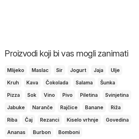
Proizvodi koji bi vas mogli zanimati
Mlijeko
Maslac
Sir
Jogurt
Jaja
Ulje
Kruh
Kava
Čokolada
Salama
Šunka
Pizza
Sok
Vino
Pivo
Piletina
Svinjetina
Jabuke
Naranče
Rajčice
Banane
Riža
Riba
Čaj
Rezanci
Kiselo vrhnje
Govedina
Ananas
Burbon
Bomboni