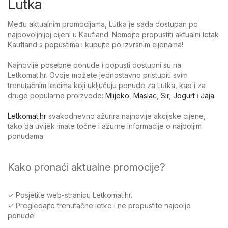
Lutka
Među aktualnim promocijama, Lutka je sada dostupan po
najpovoljnijoj cijeni u Kaufland. Nemojte propustiti aktualni letak
Kaufland s popustima i kupujte po izvrsnim cijenama!
Najnovije posebne ponude i popusti dostupni su na
Letkomat.hr. Ovdje možete jednostavno pristupiti svim
trenutačnim letcima koji uključuju ponude za Lutka, kao i za
druge popularne proizvode:
Mlijeko
,
Maslac
,
Sir
,
Jogurt
i
Jaja
.
Letkomat.hr
svakodnevno ažurira najnovije akcijske cijene,
tako da uvijek imate točne i ažurne informacije o najboljim
ponudama.
Kako pronaći aktualne promocije?
✓ Posjetite web-stranicu Letkomat.hr.
✓ Pregledajte trenutačne letke i ne propustite najbolje
ponude!