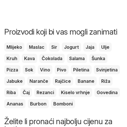
Proizvodi koji bi vas mogli zanimati
Mlijeko
Maslac
Sir
Jogurt
Jaja
Ulje
Kruh
Kava
Čokolada
Salama
Šunka
Pizza
Sok
Vino
Pivo
Piletina
Svinjetina
Jabuke
Naranče
Rajčice
Banane
Riža
Riba
Čaj
Rezanci
Kiselo vrhnje
Govedina
Ananas
Burbon
Bomboni
Želite li pronaći najbolju cijenu za