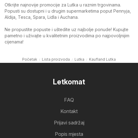
Otkrijte najnovije promocije za Lutka u raznim trgovinama.
Popusti su dostupni i u drugim supermarketima poput Pennyja,
Aldija, Tesca, Spara, Lidla i Auchana.
Ne propustite popuste i uštedite uz najbolje ponude! Kupujte
pametno i uživajte u kvalitetnim proizvodima po najpovoljnijim
cijenama!
Početak
Lista proizvoda
Lutka
Kaufland Lutka
Letkomat
FAQ
Kontakt
Prijavi sadržaj
Popis mjesta