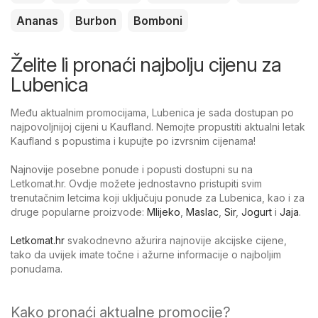
Ananas
Burbon
Bomboni
Želite li pronaći najbolju cijenu za
Lubenica
Među aktualnim promocijama, Lubenica je sada dostupan po
najpovoljnijoj cijeni u Kaufland. Nemojte propustiti aktualni letak
Kaufland s popustima i kupujte po izvrsnim cijenama!
Najnovije posebne ponude i popusti dostupni su na
Letkomat.hr. Ovdje možete jednostavno pristupiti svim
trenutačnim letcima koji uključuju ponude za Lubenica, kao i za
druge popularne proizvode:
Mlijeko
,
Maslac
,
Sir
,
Jogurt
i
Jaja
.
Letkomat.hr
svakodnevno ažurira najnovije akcijske cijene,
tako da uvijek imate točne i ažurne informacije o najboljim
ponudama.
Kako pronaći aktualne promocije?