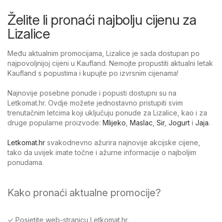
Želite li pronaći najbolju cijenu za
Lizalice
Među aktualnim promocijama, Lizalice je sada dostupan po
najpovoljnijoj cijeni u Kaufland. Nemojte propustiti aktualni letak
Kaufland s popustima i kupujte po izvrsnim cijenama!
Najnovije posebne ponude i popusti dostupni su na
Letkomat.hr. Ovdje možete jednostavno pristupiti svim
trenutačnim letcima koji uključuju ponude za Lizalice, kao i za
druge popularne proizvode:
Mlijeko
,
Maslac
,
Sir
,
Jogurt
i
Jaja
.
Letkomat.hr
svakodnevno ažurira najnovije akcijske cijene,
tako da uvijek imate točne i ažurne informacije o najboljim
ponudama.
Kako pronaći aktualne promocije?
✓ Posjetite web-stranicu Letkomat.hr.