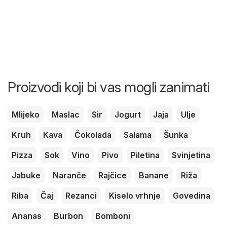
Proizvodi koji bi vas mogli zanimati
Mlijeko
Maslac
Sir
Jogurt
Jaja
Ulje
Kruh
Kava
Čokolada
Salama
Šunka
Pizza
Sok
Vino
Pivo
Piletina
Svinjetina
Jabuke
Naranče
Rajčice
Banane
Riža
Riba
Čaj
Rezanci
Kiselo vrhnje
Govedina
Ananas
Burbon
Bomboni