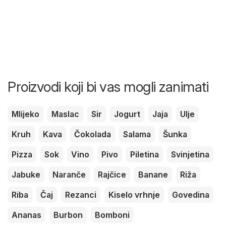
Proizvodi koji bi vas mogli zanimati
Mlijeko
Maslac
Sir
Jogurt
Jaja
Ulje
Kruh
Kava
Čokolada
Salama
Šunka
Pizza
Sok
Vino
Pivo
Piletina
Svinjetina
Jabuke
Naranče
Rajčice
Banane
Riža
Riba
Čaj
Rezanci
Kiselo vrhnje
Govedina
Ananas
Burbon
Bomboni