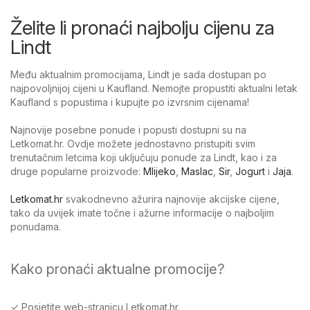
Želite li pronaći najbolju cijenu za
Lindt
Među aktualnim promocijama, Lindt je sada dostupan po
najpovoljnijoj cijeni u Kaufland. Nemojte propustiti aktualni letak
Kaufland s popustima i kupujte po izvrsnim cijenama!
Najnovije posebne ponude i popusti dostupni su na
Letkomat.hr. Ovdje možete jednostavno pristupiti svim
trenutačnim letcima koji uključuju ponude za Lindt, kao i za
druge popularne proizvode:
Mlijeko
,
Maslac
,
Sir
,
Jogurt
i
Jaja
.
Letkomat.hr
svakodnevno ažurira najnovije akcijske cijene,
tako da uvijek imate točne i ažurne informacije o najboljim
ponudama.
Kako pronaći aktualne promocije?
✓ Posjetite web-stranicu Letkomat.hr.