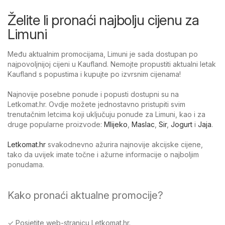
Želite li pronaći najbolju cijenu za
Limuni
Među aktualnim promocijama, Limuni je sada dostupan po
najpovoljnijoj cijeni u Kaufland. Nemojte propustiti aktualni letak
Kaufland s popustima i kupujte po izvrsnim cijenama!
Najnovije posebne ponude i popusti dostupni su na
Letkomat.hr. Ovdje možete jednostavno pristupiti svim
trenutačnim letcima koji uključuju ponude za Limuni, kao i za
druge popularne proizvode:
Mlijeko
,
Maslac
,
Sir
,
Jogurt
i
Jaja
.
Letkomat.hr
svakodnevno ažurira najnovije akcijske cijene,
tako da uvijek imate točne i ažurne informacije o najboljim
ponudama.
Kako pronaći aktualne promocije?
✓ Posjetite web-stranicu Letkomat.hr.