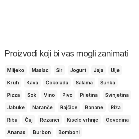
Proizvodi koji bi vas mogli zanimati
Mlijeko
Maslac
Sir
Jogurt
Jaja
Ulje
Kruh
Kava
Čokolada
Salama
Šunka
Pizza
Sok
Vino
Pivo
Piletina
Svinjetina
Jabuke
Naranče
Rajčice
Banane
Riža
Riba
Čaj
Rezanci
Kiselo vrhnje
Govedina
Ananas
Burbon
Bomboni