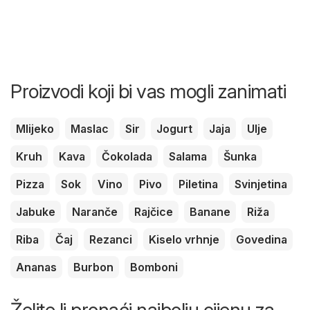
Proizvodi koji bi vas mogli zanimati
Mlijeko
Maslac
Sir
Jogurt
Jaja
Ulje
Kruh
Kava
Čokolada
Salama
Šunka
Pizza
Sok
Vino
Pivo
Piletina
Svinjetina
Jabuke
Naranče
Rajčice
Banane
Riža
Riba
Čaj
Rezanci
Kiselo vrhnje
Govedina
Ananas
Burbon
Bomboni
Želite li pronaći najbolju cijenu za