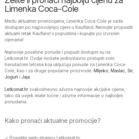
Limenka Coca-Cole
Među aktualnim promocijama, Limenka Coca-Cole je sada
dostupan po najpovoljnijoj cijeni u Kaufland. Nemojte propustiti
aktualni letak Kaufland s popustima i kupujte po izvrsnim
cijenama!
Najnovije posebne ponude i popusti dostupni su na
Letkomat.hr. Ovdje možete jednostavno pristupiti svim
trenutačnim letcima koji uključuju ponude za Limenka Coca-
Cole, kao i za druge popularne proizvode:
Mlijeko
,
Maslac
,
Sir
,
Jogurt
i
Jaja
.
Letkomat.hr
svakodnevno ažurira najnovije akcijske cijene,
tako da uvijek imate točne i ažurne informacije o najboljim
ponudama.
Kako pronaći aktualne promocije?
✓ Posjetite web-stranicu Letkomat.hr.