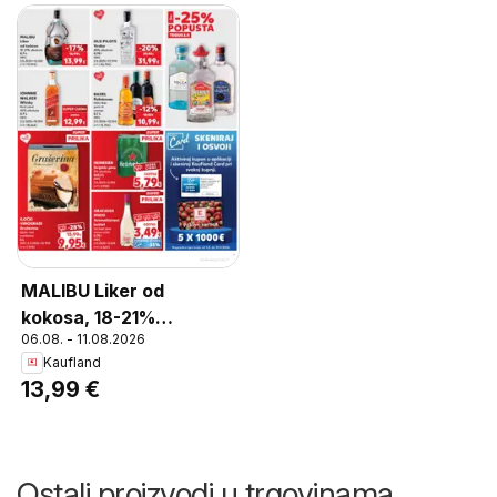
MALIBU Liker od
kokosa, 18-21%
06.08. - 11.08.2026
alkohola, 0,7 L
Kaufland
13,99 €
Ostali proizvodi u trgovinama