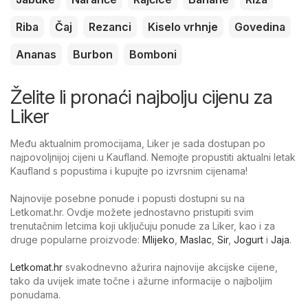
Riba
Čaj
Rezanci
Kiselo vrhnje
Govedina
Ananas
Burbon
Bomboni
Želite li pronaći najbolju cijenu za
Liker
Među aktualnim promocijama, Liker je sada dostupan po
najpovoljnijoj cijeni u Kaufland. Nemojte propustiti aktualni letak
Kaufland s popustima i kupujte po izvrsnim cijenama!
Najnovije posebne ponude i popusti dostupni su na
Letkomat.hr. Ovdje možete jednostavno pristupiti svim
trenutačnim letcima koji uključuju ponude za Liker, kao i za
druge popularne proizvode:
Mlijeko
,
Maslac
,
Sir
,
Jogurt
i
Jaja
.
Letkomat.hr
svakodnevno ažurira najnovije akcijske cijene,
tako da uvijek imate točne i ažurne informacije o najboljim
ponudama.