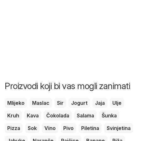
Proizvodi koji bi vas mogli zanimati
Mlijeko
Maslac
Sir
Jogurt
Jaja
Ulje
Kruh
Kava
Čokolada
Salama
Šunka
Pizza
Sok
Vino
Pivo
Piletina
Svinjetina
Jabuke
Naranče
Rajčice
Banane
Riža