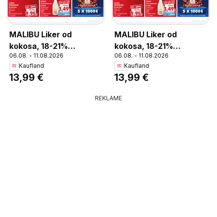
MALIBU Liker od
MALIBU Liker od
kokosa, 18-21%
kokosa, 18-21%
06.08. - 11.08.2026
06.08. - 11.08.2026
alkohola, 0,7 L
alkohola, 0,7 L
Kaufland
Kaufland
13,99 €
13,99 €
REKLAME