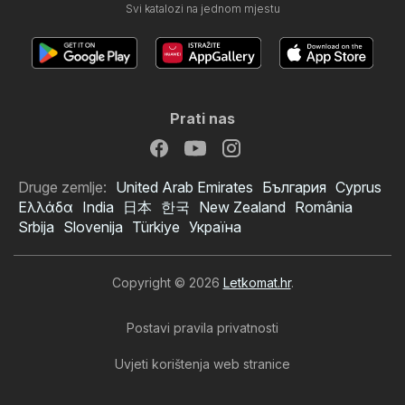
Svi katalozi na jednom mjestu
Prati nas
Druge zemlje:
United Arab Emirates
България
Cyprus
Ελλάδα
India
日本
한국
New Zealand
România
Srbija
Slovenija
Türkiye
Україна
Copyright © 2026
Letkomat.hr
.
Postavi pravila privatnosti
Uvjeti korištenja web stranice