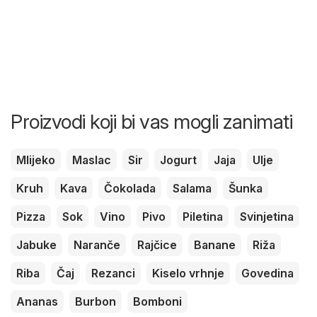
Proizvodi koji bi vas mogli zanimati
Mlijeko
Maslac
Sir
Jogurt
Jaja
Ulje
Kruh
Kava
Čokolada
Salama
Šunka
Pizza
Sok
Vino
Pivo
Piletina
Svinjetina
Jabuke
Naranče
Rajčice
Banane
Riža
Riba
Čaj
Rezanci
Kiselo vrhnje
Govedina
Ananas
Burbon
Bomboni