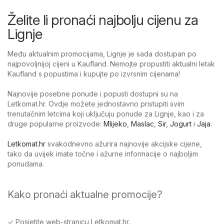
Želite li pronaći najbolju cijenu za
Lignje
Među aktualnim promocijama, Lignje je sada dostupan po
najpovoljnijoj cijeni u Kaufland. Nemojte propustiti aktualni letak
Kaufland s popustima i kupujte po izvrsnim cijenama!
Najnovije posebne ponude i popusti dostupni su na
Letkomat.hr. Ovdje možete jednostavno pristupiti svim
trenutačnim letcima koji uključuju ponude za Lignje, kao i za
druge popularne proizvode:
Mlijeko
,
Maslac
,
Sir
,
Jogurt
i
Jaja
.
Letkomat.hr
svakodnevno ažurira najnovije akcijske cijene,
tako da uvijek imate točne i ažurne informacije o najboljim
ponudama.
Kako pronaći aktualne promocije?
✓ Posjetite web-stranicu Letkomat.hr.