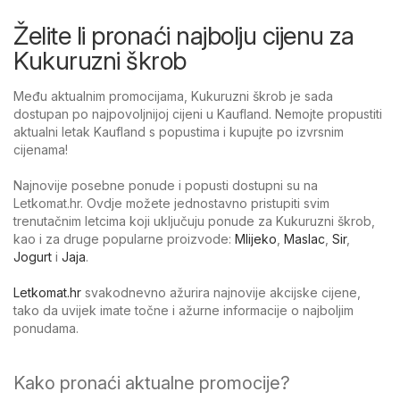
Želite li pronaći najbolju cijenu za
Kukuruzni škrob
Među aktualnim promocijama, Kukuruzni škrob je sada
dostupan po najpovoljnijoj cijeni u Kaufland. Nemojte propustiti
aktualni letak Kaufland s popustima i kupujte po izvrsnim
cijenama!
Najnovije posebne ponude i popusti dostupni su na
Letkomat.hr. Ovdje možete jednostavno pristupiti svim
trenutačnim letcima koji uključuju ponude za Kukuruzni škrob,
kao i za druge popularne proizvode:
Mlijeko
,
Maslac
,
Sir
,
Jogurt
i
Jaja
.
Letkomat.hr
svakodnevno ažurira najnovije akcijske cijene,
tako da uvijek imate točne i ažurne informacije o najboljim
ponudama.
Kako pronaći aktualne promocije?