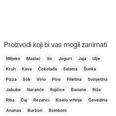
Proizvodi koji bi vas mogli zanimati
Mlijeko
Maslac
Sir
Jogurt
Jaja
Ulje
Kruh
Kava
Čokolada
Salama
Šunka
Pizza
Sok
Vino
Pivo
Piletina
Svinjetina
Jabuke
Naranče
Rajčice
Banane
Riža
Riba
Čaj
Rezanci
Kiselo vrhnje
Govedina
Ananas
Burbon
Bomboni