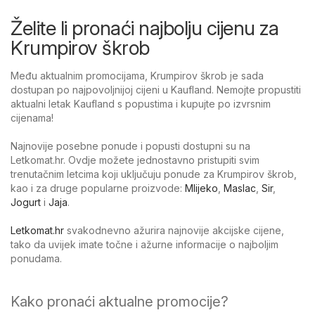
Želite li pronaći najbolju cijenu za
Krumpirov škrob
Među aktualnim promocijama, Krumpirov škrob je sada
dostupan po najpovoljnijoj cijeni u Kaufland. Nemojte propustiti
aktualni letak Kaufland s popustima i kupujte po izvrsnim
cijenama!
Najnovije posebne ponude i popusti dostupni su na
Letkomat.hr. Ovdje možete jednostavno pristupiti svim
trenutačnim letcima koji uključuju ponude za Krumpirov škrob,
kao i za druge popularne proizvode:
Mlijeko
,
Maslac
,
Sir
,
Jogurt
i
Jaja
.
Letkomat.hr
svakodnevno ažurira najnovije akcijske cijene,
tako da uvijek imate točne i ažurne informacije o najboljim
ponudama.
Kako pronaći aktualne promocije?