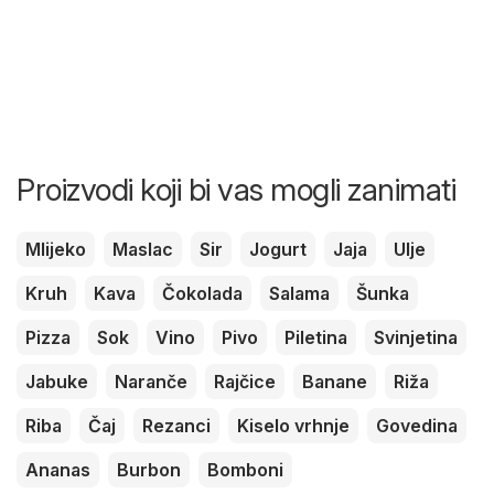
Proizvodi koji bi vas mogli zanimati
Mlijeko
Maslac
Sir
Jogurt
Jaja
Ulje
Kruh
Kava
Čokolada
Salama
Šunka
Pizza
Sok
Vino
Pivo
Piletina
Svinjetina
Jabuke
Naranče
Rajčice
Banane
Riža
Riba
Čaj
Rezanci
Kiselo vrhnje
Govedina
Ananas
Burbon
Bomboni