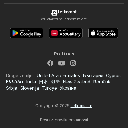
Letkomat
Svi katalozi na jednom mjestu
Prati nas
Druge zemlje:
United Arab Emirates
България
Cyprus
Ελλάδα
India
日本
한국
New Zealand
România
Srbija
Slovenija
Türkiye
Україна
Copyright © 2026
Letkomat.hr
.
Postavi pravila privatnosti