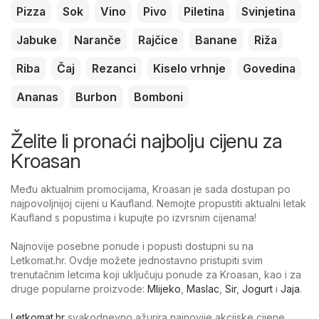
Pizza
Sok
Vino
Pivo
Piletina
Svinjetina
Jabuke
Naranče
Rajčice
Banane
Riža
Riba
Čaj
Rezanci
Kiselo vrhnje
Govedina
Ananas
Burbon
Bomboni
Želite li pronaći najbolju cijenu za
Kroasan
Među aktualnim promocijama, Kroasan je sada dostupan po
najpovoljnijoj cijeni u Kaufland. Nemojte propustiti aktualni letak
Kaufland s popustima i kupujte po izvrsnim cijenama!
Najnovije posebne ponude i popusti dostupni su na
Letkomat.hr. Ovdje možete jednostavno pristupiti svim
trenutačnim letcima koji uključuju ponude za Kroasan, kao i za
druge popularne proizvode:
Mlijeko
,
Maslac
,
Sir
,
Jogurt
i
Jaja
.
Letkomat.hr
svakodnevno ažurira najnovije akcijske cijene,