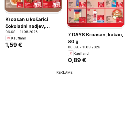
Kroasan u košarici
čokoladni nadjev,
06.08. - 11.08.2026
Kroasan u košarici
7 DAYS Kroasan, kakao,
Kaufland
čokoladni nadjev 73 g
80 g
1,59 €
06.08. - 11.08.2026
Kaufland
0,89 €
REKLAME