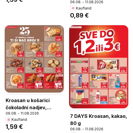
06.08. - 11.08.2026
Kaufland
0,89 €
Kroasan u košarici
čokoladni nadjev,
06.08. - 11.08.2026
Kroasan u košarici
7 DAYS Kroasan, kakao,
Kaufland
čokoladni nadjev 73 g
80 g
1,59 €
06.08. - 11.08.2026