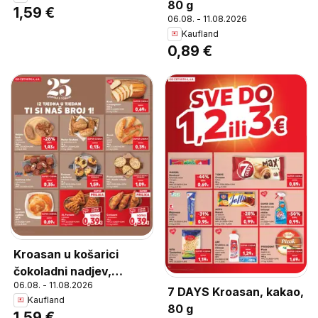
čokoladni nadjev 73 g
80 g
1,59 €
06.08. - 11.08.2026
Kaufland
0,89 €
Kroasan u košarici
čokoladni nadjev,
06.08. - 11.08.2026
Kroasan u košarici
7 DAYS Kroasan, kakao,
Kaufland
čokoladni nadjev 73 g
80 g
1,59 €