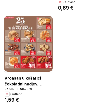
Kaufland
0,89 €
Kroasan u košarici
čokoladni nadjev,
06.08. - 11.08.2026
Kroasan u košarici
Kaufland
čokoladni nadjev 73 g
1,59 €