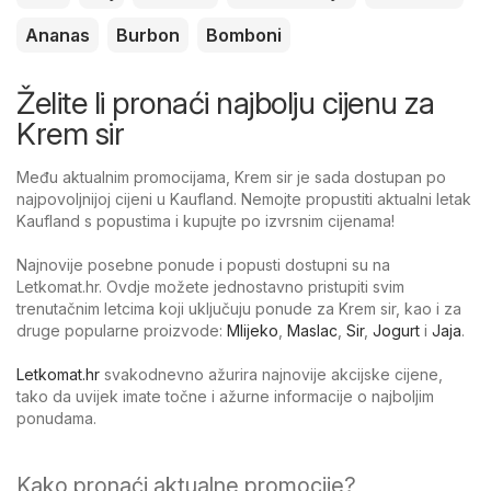
Ananas
Burbon
Bomboni
Želite li pronaći najbolju cijenu za
Krem sir
Među aktualnim promocijama, Krem sir je sada dostupan po
najpovoljnijoj cijeni u Kaufland. Nemojte propustiti aktualni letak
Kaufland s popustima i kupujte po izvrsnim cijenama!
Najnovije posebne ponude i popusti dostupni su na
Letkomat.hr. Ovdje možete jednostavno pristupiti svim
trenutačnim letcima koji uključuju ponude za Krem sir, kao i za
druge popularne proizvode:
Mlijeko
,
Maslac
,
Sir
,
Jogurt
i
Jaja
.
Letkomat.hr
svakodnevno ažurira najnovije akcijske cijene,
tako da uvijek imate točne i ažurne informacije o najboljim
ponudama.
Kako pronaći aktualne promocije?