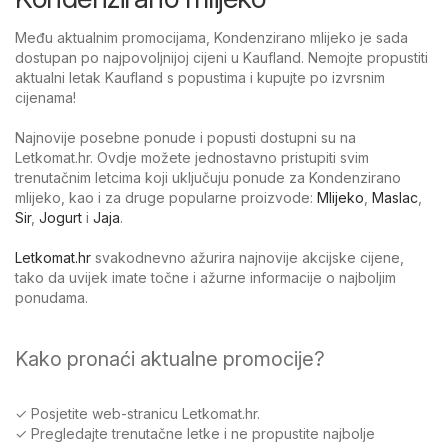
Među aktualnim promocijama, Kondenzirano mlijeko je sada
dostupan po najpovoljnijoj cijeni u Kaufland. Nemojte propustiti
aktualni letak Kaufland s popustima i kupujte po izvrsnim
cijenama!
Najnovije posebne ponude i popusti dostupni su na
Letkomat.hr. Ovdje možete jednostavno pristupiti svim
trenutačnim letcima koji uključuju ponude za Kondenzirano
mlijeko, kao i za druge popularne proizvode:
Mlijeko
,
Maslac
,
Sir
,
Jogurt
i
Jaja
.
Letkomat.hr
svakodnevno ažurira najnovije akcijske cijene,
tako da uvijek imate točne i ažurne informacije o najboljim
ponudama.
Kako pronaći aktualne promocije?
✓ Posjetite web-stranicu Letkomat.hr.
✓ Pregledajte trenutačne letke i ne propustite najbolje