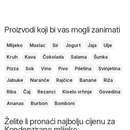
Proizvodi koji bi vas mogli zanimati
Mlijeko
Maslac
Sir
Jogurt
Jaja
Ulje
Kruh
Kava
Čokolada
Salama
Šunka
Pizza
Sok
Vino
Pivo
Piletina
Svinjetina
Jabuke
Naranče
Rajčice
Banane
Riža
Riba
Čaj
Rezanci
Kiselo vrhnje
Govedina
Ananas
Burbon
Bomboni
Želite li pronaći najbolju cijenu za
Kondenzirano mlijeko