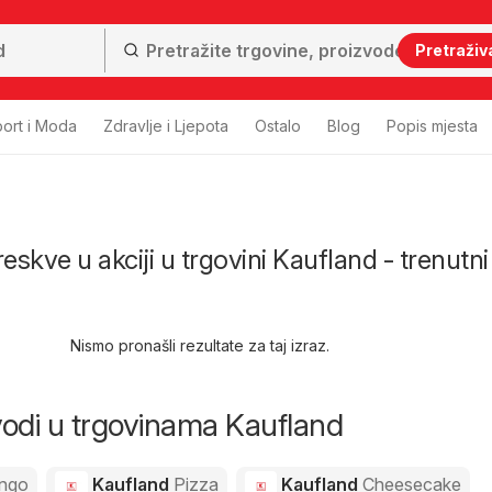
Pretraživ
ort i Moda
Zdravlje i Ljepota
Ostalo
Blog
Popis mjesta
skve u akciji u trgovini Kaufland - trenutni
Nismo pronašli rezultate za taj izraz.
zvodi u trgovinama Kaufland
ngo
Kaufland
Pizza
Kaufland
Cheesecake