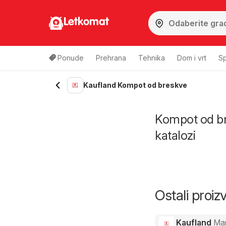
Letkomat
Ponude
Prehrana
Tehnika
Dom i vrt
Sp
Kaufland Kompot od breskve
Kompot od bre
katalozi
Ostali proi
Kaufland
Ma