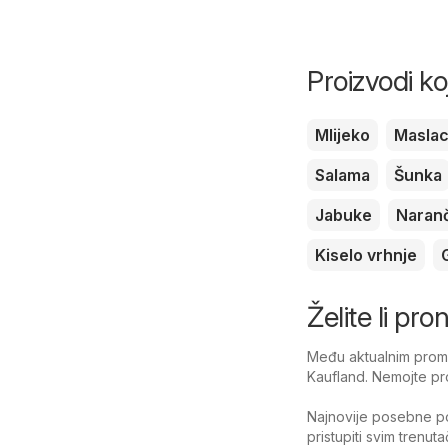
Proizvodi ko
Mlijeko
Masla
Salama
Šunka
Jabuke
Naran
Kiselo vrhnje
Želite li pr
Među aktualnim promo
Kaufland. Nemojte pro
Najnovije posebne po
pristupiti svim trenu