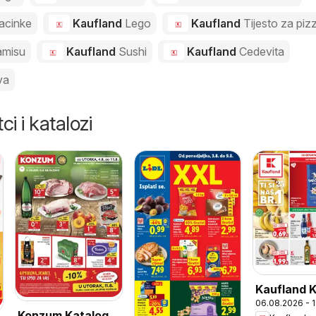
acinke
Kaufland
Lego
Kaufland
Tijesto za piz
amisu
Kaufland
Sushi
Kaufland
Cedevita
va
ci i katalozi
Kaufland 
06.08.2026 - 
Konzum Katalog