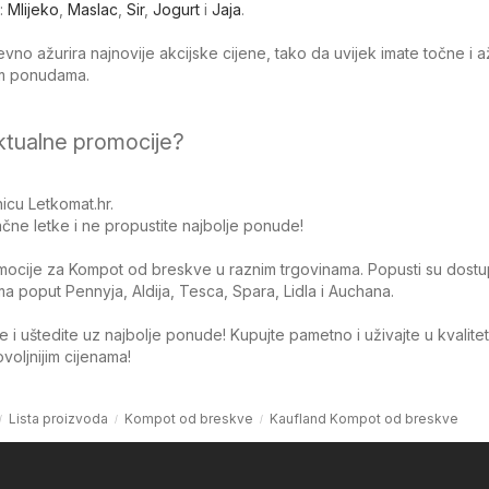
:
Mlijeko
,
Maslac
,
Sir
,
Jogurt
i
Jaja
.
no ažurira najnovije akcijske cijene, tako da uvijek imate točne i 
jim ponudama.
ktualne promocije?
icu Letkomat.hr.
čne letke i ne propustite najbolje ponude!
omocije za Kompot od breskve u raznim trgovinama. Popusti su dostup
 poput Pennyja, Aldija, Tesca, Spara, Lidla i Auchana.
 i uštedite uz najbolje ponude! Kupujte pametno i uživajte u kvalite
oljnijim cijenama!
Lista proizvoda
Kompot od breskve
Kaufland Kompot od breskve