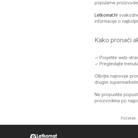
popularne proizvode
Letkomat.hr
svakodnev
informacije o najbol
Kako pronaći a
✓ Posjetite web-stran
✓ Pregledajte trenuta
Otkrijte najnovije pr
drugim supermarketima
Ne propustite popuste
proizvodima po najpov
Početak
Letkomat