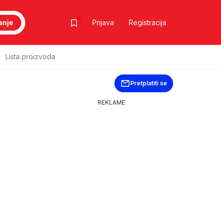
anje
Prijava
Registracija
Lista proizvoda
Pretplatiti se
REKLAME