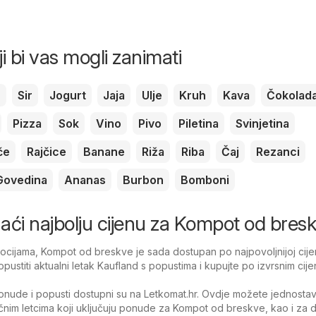
ji bi vas mogli zanimati
c
Sir
Jogurt
Jaja
Ulje
Kruh
Kava
Čokolad
Pizza
Sok
Vino
Pivo
Piletina
Svinjetina
če
Rajčice
Banane
Riža
Riba
Čaj
Rezanci
Govedina
Ananas
Burbon
Bomboni
onaći najbolju cijenu za Kompot od bres
cijama, Kompot od breskve je sada dostupan po najpovoljnijoj cije
pustiti aktualni letak Kaufland s popustima i kupujte po izvrsnim cij
nude i popusti dostupni su na Letkomat.hr. Ovdje možete jednosta
tačnim letcima koji uključuju ponude za Kompot od breskve, kao i za 