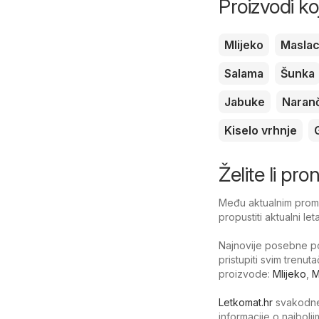
Proizvodi ko
Mlijeko
Masla
Salama
Šunka
Jabuke
Naran
Kiselo vrhnje
Želite li pr
Među aktualnim promoc
propustiti aktualni le
Najnovije posebne po
pristupiti svim trenu
proizvode:
Mlijeko
,
M
Letkomat.hr
svakodnev
informacije o najbol