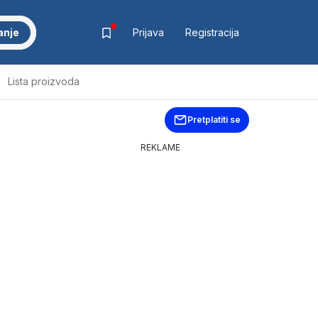
anje
Prijava
Registracija
Lista proizvoda
Pretplatiti se
REKLAME