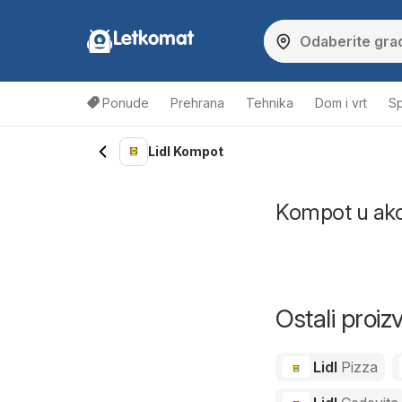
Letkomat
Ponude
Prehrana
Tehnika
Dom i vrt
Sp
Lidl Kompot
Kompot u akcij
Ostali proiz
Lidl
Pizza