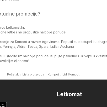
ktualne promocije?
icu Letkomat.hr.
čne letke i ne propustite najbolje ponude!
omocije za Kompot u raznim trgovinama. Popusti su dostupni i u drugi
Pennyja, Aldija, Tesca, Spara, Lidla i Auchana.
 i uštedite uz najbolje ponude! Kupujte pametno i uživajte u kvalite
oljnijim cijenama!
Početak
Lista proizvoda
Kompot
Lidl Kompot
Letkomat