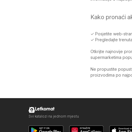
Kako pronaći a
✓ Posjetite web-stran
✓ Pregledajte trenuta
Otkrijte najnovije pr
supermarketima poput 
Ne propustite popuste
proizvodima po najpov
Letkomat
Svi katalozi na jednom mjestu