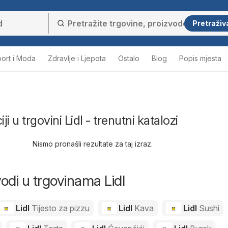
Pretraživ
ort i Moda
Zdravlje i Ljepota
Ostalo
Blog
Popis mjesta
i u trgovini Lidl - trenutni katalozi
Nismo pronašli rezultate za taj izraz.
vodi u trgovinama Lidl
Lidl
Tijesto za pizzu
Lidl
Kava
Lidl
Sushi