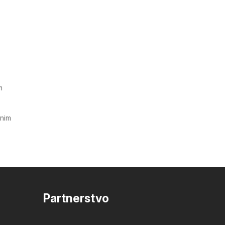
m
tnim
Partnerstvo