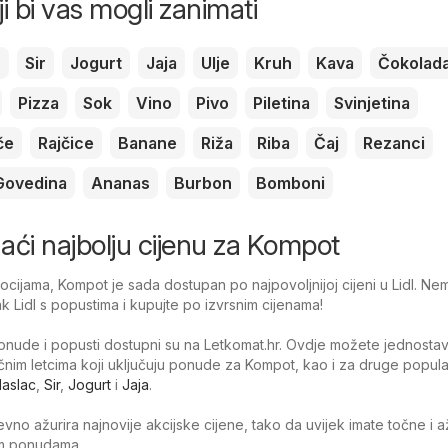
ji bi vas mogli zanimati
c
Sir
Jogurt
Jaja
Ulje
Kruh
Kava
Čokolad
Pizza
Sok
Vino
Pivo
Piletina
Svinjetina
če
Rajčice
Banane
Riža
Riba
Čaj
Rezanci
Govedina
Ananas
Burbon
Bomboni
onaći najbolju cijenu za Kompot
ijama, Kompot je sada dostupan po najpovoljnijoj cijeni u Lidl. Ne
tak Lidl s popustima i kupujte po izvrsnim cijenama!
nude i popusti dostupni su na Letkomat.hr. Ovdje možete jednosta
tačnim letcima koji uključuju ponude za Kompot, kao i za druge popul
aslac
,
Sir
,
Jogurt
i
Jaja
.
no ažurira najnovije akcijske cijene, tako da uvijek imate točne i 
jim ponudama.