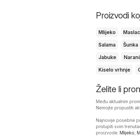
Proizvodi ko
Mlijeko
Masla
Salama
Šunka
Jabuke
Naran
Kiselo vrhnje
Želite li pr
Među aktualnim promo
Nemojte propustiti ak
Najnovije posebne po
pristupiti svim trenu
proizvode:
Mlijeko
,
M