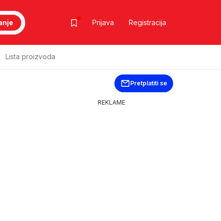
anje
Prijava
Registracija
Lista proizvoda
Pretplatiti se
REKLAME