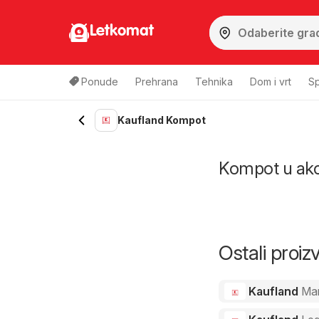
Letkomat
Ponude
Prehrana
Tehnika
Dom i vrt
Sp
Kaufland Kompot
Kompot u akcij
Ostali proi
Kaufland
Ma