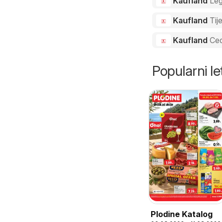
Kaufland
Le
Kaufland
Tij
Kaufland
Ced
Popularni let
Plodine Katalog