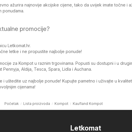
no ažurira najnovije akcijske cijene, tako da uvijek imate točne i 
jim ponudama.
ktualne promocije?
icu Letkomat.hr.
čne letke i ne propustite najbolje ponude!
omocije za Kompot u raznim trgovinama. Popusti su dostupni i u drugi
Pennyja, Aldija, Tesca, Spara, Lidla i Auchana.
 i uštedite uz najbolje ponude! Kupujte pametno i uživajte u kvalite
oljnijim cijenama!
Početak
Lista proizvoda
Kompot
Kaufland Kompot
Letkomat