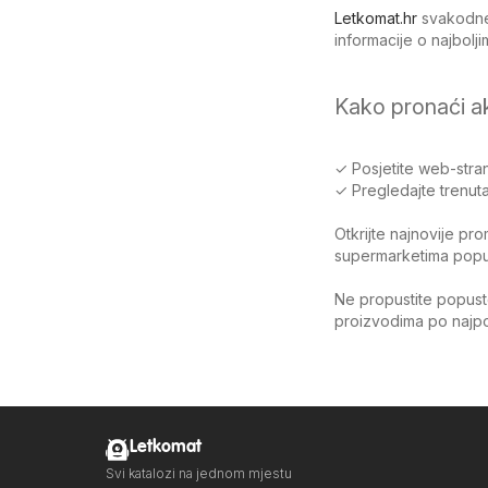
Letkomat.hr
svakodnev
informacije o najbol
Kako pronaći a
✓ Posjetite web-stran
✓ Pregledajte trenuta
Otkrijte najnovije pr
supermarketima poput 
Ne propustite popuste
proizvodima po najpov
Letkomat
Svi katalozi na jednom mjestu