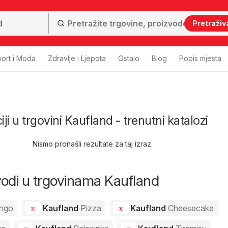
Pretraživ
ort i Moda
Zdravlje i Ljepota
Ostalo
Blog
Popis mjesta
i u trgovini Kaufland - trenutni katalozi
Nismo pronašli rezultate za taj izraz.
zvodi u trgovinama Kaufland
ngo
Kaufland
Pizza
Kaufland
Cheesecake