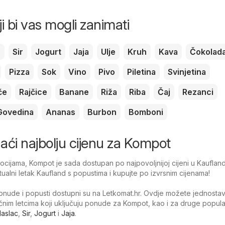
ji bi vas mogli zanimati
c
Sir
Jogurt
Jaja
Ulje
Kruh
Kava
Čokolad
Pizza
Sok
Vino
Pivo
Piletina
Svinjetina
če
Rajčice
Banane
Riža
Riba
Čaj
Rezanci
Govedina
Ananas
Burbon
Bomboni
onaći najbolju cijenu za Kompot
cijama, Kompot je sada dostupan po najpovoljnijoj cijeni u Kaufland
tualni letak Kaufland s popustima i kupujte po izvrsnim cijenama!
nude i popusti dostupni su na Letkomat.hr. Ovdje možete jednosta
tačnim letcima koji uključuju ponude za Kompot, kao i za druge popul
aslac
,
Sir
,
Jogurt
i
Jaja
.