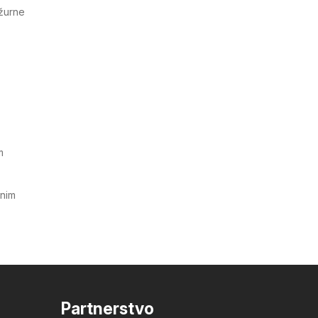
ažurne
m
tnim
Partnerstvo