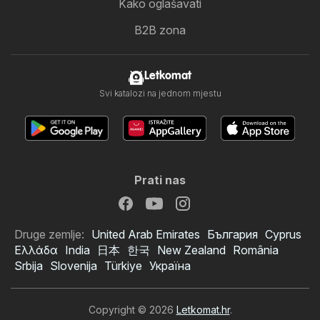
Kako oglašavati
B2B zona
Letkomat
Svi katalozi na jednom mjestu
Prati nas
Druge zemlje:
United Arab Emirates
България
Cyprus
Ελλάδα
India
日本
한국
New Zealand
România
Srbija
Slovenija
Türkiye
Україна
Copyright © 2026
Letkomat.hr
.