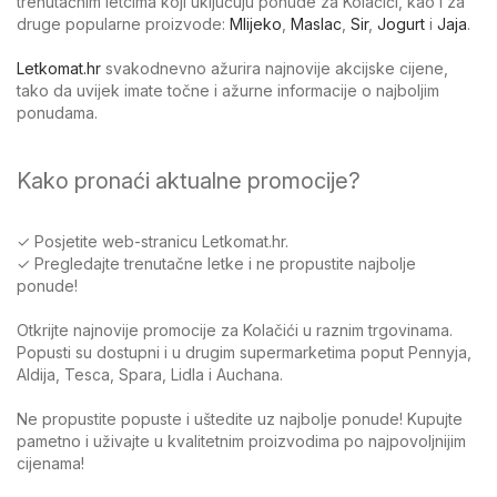
trenutačnim letcima koji uključuju ponude za Kolačići, kao i za
druge popularne proizvode:
Mlijeko
,
Maslac
,
Sir
,
Jogurt
i
Jaja
.
Letkomat.hr
svakodnevno ažurira najnovije akcijske cijene,
tako da uvijek imate točne i ažurne informacije o najboljim
ponudama.
Kako pronaći aktualne promocije?
✓ Posjetite web-stranicu Letkomat.hr.
✓ Pregledajte trenutačne letke i ne propustite najbolje
ponude!
Otkrijte najnovije promocije za Kolačići u raznim trgovinama.
Popusti su dostupni i u drugim supermarketima poput Pennyja,
Aldija, Tesca, Spara, Lidla i Auchana.
Ne propustite popuste i uštedite uz najbolje ponude! Kupujte
pametno i uživajte u kvalitetnim proizvodima po najpovoljnijim
cijenama!