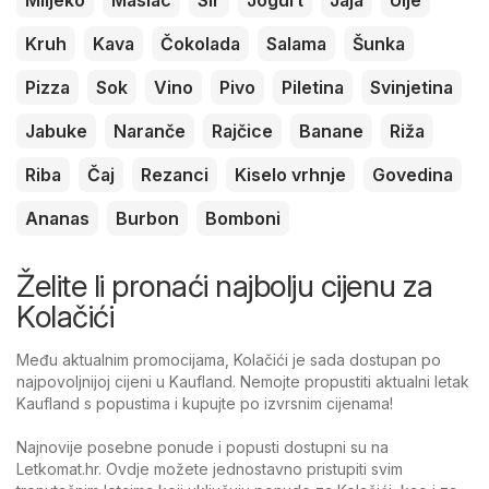
Mlijeko
Maslac
Sir
Jogurt
Jaja
Ulje
Kruh
Kava
Čokolada
Salama
Šunka
Pizza
Sok
Vino
Pivo
Piletina
Svinjetina
Jabuke
Naranče
Rajčice
Banane
Riža
Riba
Čaj
Rezanci
Kiselo vrhnje
Govedina
Ananas
Burbon
Bomboni
Želite li pronaći najbolju cijenu za
Kolačići
Među aktualnim promocijama, Kolačići je sada dostupan po
najpovoljnijoj cijeni u Kaufland. Nemojte propustiti aktualni letak
Kaufland s popustima i kupujte po izvrsnim cijenama!
Najnovije posebne ponude i popusti dostupni su na
Letkomat.hr. Ovdje možete jednostavno pristupiti svim